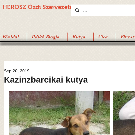
HEROSZ Ózdi
Szervezete
Föoldal
Ildikó Blogja
Kutya
Cica
Elvesz
Sep 20, 2019
Kazinzbarcikai kutya