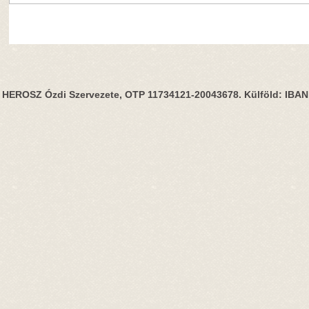
HEROSZ Ózdi Szervezete, OTP 11734121-20043678. Külföld: IBA