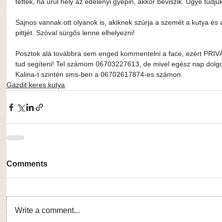
tettek, ha ürül hely az edelényi gyepin, akkor beviszik. Ugye tudjuk,
Sajnos vannak ott olyanok is, akiknek szúrja a szemét a kutya és 
pittjét. Szóval sürgős lenne elhelyezni!
Posztok alá továbbra sem enged kommentelni a face, ezért PRI
tud segíteni! Tel számom 06703227613, de mivel egész nap dolgo
Kalina-t szintén sms-ben a 06702617874-es számon.
Gazdit keres kutya
Comments
Write a comment...