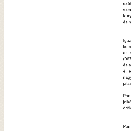
szó
sze
kuty
és n
Igaz
komo
az, 
(067
és a
él, 
nag
játs
Paní
jelk
örök
Paní