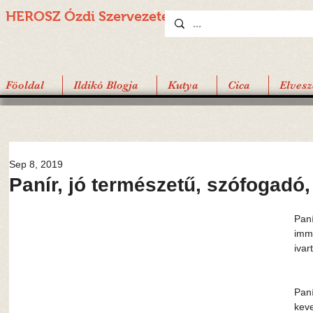
HEROSZ Ózdi
Szervezete
Föoldal
Ildikó Blogja
Kutya
Cica
Elvesz
Sep 8, 2019
Panír, jó természetű, szófogadó
Paní
immá
ivar
Paní
keve