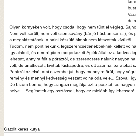
kere
bus
Vasi
de s
Olyan környéken volt, hogy csoda, hogy nem tűnt el végleg. Sajn
Nem volt sérült, nem volt csontsovány (bár jó húsban sem...), és p
a megaláztatások, a halni készülő álmok nem látszottak kívülről...
Tudom, nem pont nekünk, legszerencsétlenebbeknek kellett voln
így alakult, és nemrégiben megérkezett Ágiék által ez a kedves le
lehetett, annyira félt a póráztól, de szerencsére nálunk nagyon 
volt, de unatkozott, kivittük Kiskapudra, és ott azonnal barátokat 
Panírról az első, ami eszembe jut, hogy mennyire örül, hogy végre
remény és mennyi kedvesség veszett volna oda vele... Szóval, így
De bízom benne, hogy az igazi meglátja ezt a posztot, és nagyon 
helye...! Segítsetek egy osztással, hogy ez mielőbb így lehessen!
Gazdit keres kutya