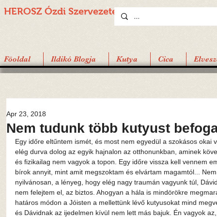
HEROSZ Ózdi
Szervezete
Föoldal
Ildikó Blogja
Kutya
Cica
Elvesz
Apr 23, 2018
Nem tudunk több kutyust befog
Egy időre eltűntem ismét, és most nem egyedül a szokásos okai vol
elég durva dolog az egyik hajnalon az otthonunkban, aminek köv
és fizikailag nem vagyok a topon. Egy időre vissza kell vennem e
bírok annyit, mint amit megszoktam és elvártam magamtól... Nem 
nyilvánosan, a lényeg, hogy elég nagy traumán vagyunk túl, Dávid
nem felejtem el, az biztos. Ahogyan a hála is mindörökre megma
határos módon a Jóisten a mellettünk lévő kutyusokat mind megvé
és Dávidnak az ijedelmen kívül nem lett más bajuk. Én vagyok az, 