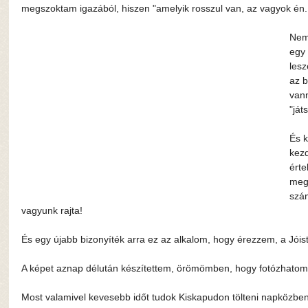
megszoktam igazából, hiszen "amelyik rosszul van, az vagyok én...
Nem 
egy 
lesz
az b
van
"játs
És k
kezd
érte
meg
szám
vagyunk rajta!
És egy újabb bizonyíték arra ez az alkalom, hogy érezzem, a Jóist
A képet aznap délután készítettem, örömömben, hogy fotózhatom
Most valamivel kevesebb időt tudok Kiskapudon tölteni napközben,