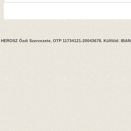
HEROSZ Ózdi Szervezete, OTP 11734121-20043678. Külföld: IBA