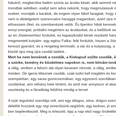
hátulról, megkerülve belém szúrta az árulás kését, akik semmit nem
mondtak sebtiben, esélyt sem adva nekünk, hogy megmutassuk m
ezeket, mondják a barátok, de engem olyan fából faragtak, hogy
nem is dédelgetem szerencsére haraggá magamban, azért újra meg
előveszem őket, és szembenézek velük. És ilyenkor hibát kerese
ennyi energiát, próbálni megérteni az árulásokat, és a belőlünk sem
az én Jóistenemhez fordulok, és kapaszkodót kérek reszkető hango
megmentett kutyáim -egy egész Falka- felé fordulok, hiszen a Jói
kereszt gyanánt, és a rengeteg tennivaló, a sár és a kutyaszag,
között újra meg újra csodát találok...
Mert ha nem lennének a csodák, a Kiskapud szülte csodák, 
a szürke, kemény és küzdelmes napokon is, nem bírnám tová
a világ, amiben a felszín alá olyan kevesen néznek, a világ, amibe
minden. De igenis léteznek csodák, csak tudni kell meglátni és ki
szempárban, egy saras gumicsizmában, egy egyszerű szerdában.
csodánkat, ami néhány hete történt, és amit már annyiszor el aka
veszteség és a fáradtság felülírta mindig a tervet.
A nyár legutolsó szerdája volt, ami egy átlagos, sima, dolgos szer
délelőtt hozzánk egy régi ismerősünk-segítőnk, egy kedves, jó emb
ben bejelentkezett. Meg is érkezett, épp a nap első nagy őrületéb