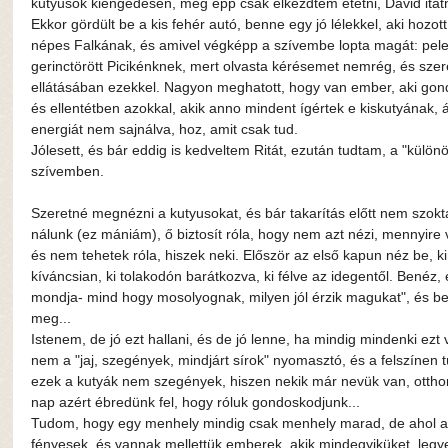
kutyusok kiengedésén, még épp csak elkezdtem etetni, Dávid itat
Ekkor gördült be a kis fehér autó, benne egy jó lélekkel, aki hozo
népes Falkának, és amivel végképp a szívembe lopta magát: pelen
gerinctörött Picikénknek, mert olvasta kérésemet nemrég, és szeret
ellátásában ezekkel. Nagyon meghatott, hogy van ember, aki gondol
és ellentétben azokkal, akik anno mindent ígértek e kiskutyának, 
energiát nem sajnálva, hoz, amit csak tud.
Jólesett, és bár eddig is kedveltem Ritát, ezután tudtam, a "különö
szívemben.
Szeretné megnézni a kutyusokat, és bár takarítás előtt nem szokt
nálunk (ez mániám), ő biztosít róla, hogy nem azt nézi, mennyire
és nem tehetek róla, hiszek neki. Először az első kapun néz be, kin
kíváncsian, ki tolakodón barátkozva, ki félve az idegentől. Benéz, é
mondja- mind hogy mosolyognak, milyen jól érzik magukat", és be
meg...
Istenem, de jó ezt hallani, és de jó lenne, ha mindig mindenki ezt
nem a "jaj, szegények, mindjárt sírok" nyomasztó, és a felszínen 
ezek a kutyák nem szegények, hiszen nekik már nevük van, ottho
nap azért ébredünk fel, hogy róluk gondoskodjunk...
Tudom, hogy egy menhely mindig csak menhely marad, de ahol a
fényesek, és vannak mellettük emberek, akik mindegyiküket, legye