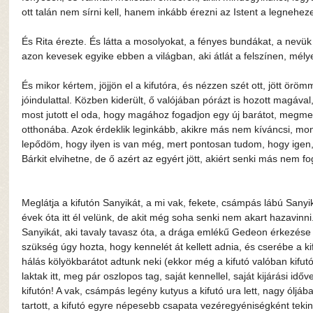
ott talán nem sírni kell, hanem inkább érezni az Istent a legnehez
És Rita érezte. És látta a mosolyokat, a fényes bundákat, a nevük 
azon kevesek egyike ebben a világban, aki átlát a felszínen, mélye
És mikor kértem, jöjjön el a kifutóra, és nézzen szét ott, jött örömm
jóindulattal. Közben kiderült, ő valójában pórázt is hozott magával
most jutott el oda, hogy magához fogadjon egy új barátot, megmen
otthonába. Azok érdeklik leginkább, akikre más nem kíváncsi, mo
lepődöm, hogy ilyen is van még, mert pontosan tudom, hogy igen,
Bárkit elvihetne, de ő azért az egyért jött, akiért senki más nem fog
Meglátja a kifutón Sanyikát, a mi vak, fekete, csámpás lábú Sanyi
évek óta itt él velünk, de akit még soha senki nem akart hazavinni
Sanyikát, aki tavaly tavasz óta, a drága emlékű Gedeon érkezése ó
szükség úgy hozta, hogy kennelét át kellett adnia, és cserébe a k
hálás kölyökbarátot adtunk neki (ekkor még a kifutó valóban kifutó
laktak itt, meg pár oszlopos tag, saját kennellel, saját kijárási id
kifutón! A vak, csámpás legény kutyus a kifutó ura lett, nagy óljáb
tartott, a kifutó egyre népesebb csapata vezéregyéniségként tekint