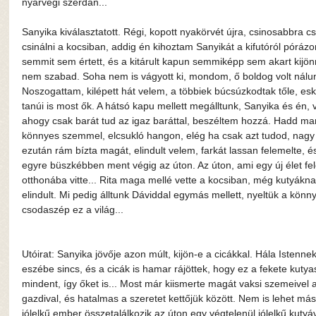
nyárvégi szerdán...
Sanyika kiválasztatott. Régi, kopott nyakörvét újra, csinosabbra cs
csinálni a kocsiban, addig én kihoztam Sanyikát a kifutóról pórázon
semmit sem értett, és a kitárult kapun semmiképp sem akart kijön
nem szabad. Soha nem is vágyott ki, mondom, ő boldog volt nálunk.
Noszogattam, kilépett hát velem, a többiek búcsúzkodtak tőle, es
tanúi is most ők. A hátsó kapu mellett megálltunk, Sanyika és én, 
ahogy csak barát tud az igaz baráttal, beszéltem hozzá. Hadd mar
könnyes szemmel, elcsukló hangon, elég ha csak azt tudod, nagy 
ezután rám bízta magát, elindult velem, farkát lassan felemelte, é
egyre büszkébben ment végig az úton. Az úton, ami egy új élet fel
otthonába vitte... Rita maga mellé vette a kocsiban, még kutyáknak
elindult. Mi pedig álltunk Dáviddal egymás mellett, nyeltük a könny
csodaszép ez a világ...
Utóirat: Sanyika jövője azon múlt, kijön-e a cicákkal. Hála Istennek
eszébe sincs, és a cicák is hamar rájöttek, hogy ez a fekete kut
mindent, így őket is... Most már kiismerte magát vaksi szemeivel az
gazdival, és hatalmas a szeretet kettőjük között. Nem is lehet má
jólelkű ember összetalálkozik az úton egy végtelenül jólelkű kutyá