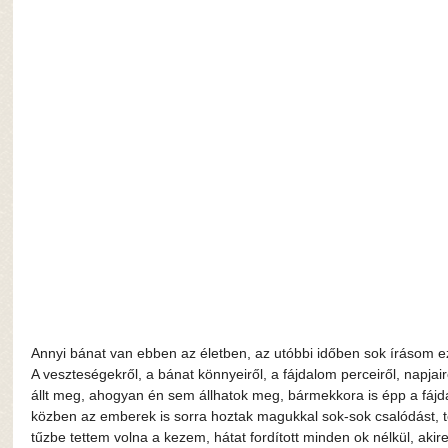
Annyi bánat van ebben az életben, az utóbbi időben sok írásom ez
A veszteségekről, a bánat könnyeiről, a fájdalom perceiről, napjair
állt meg, ahogyan én sem állhatok meg, bármekkora is épp a fájd
közben az emberek is sorra hoztak magukkal sok-sok csalódást, tö
tűzbe tettem volna a kezem, hátat fordított minden ok nélkül, akir