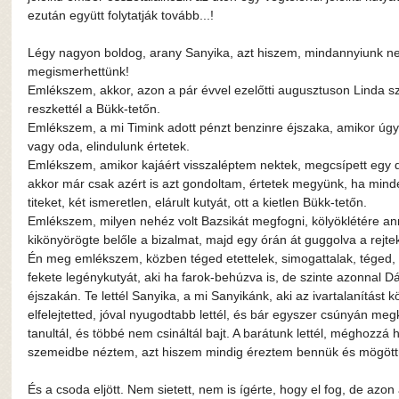
ezután együtt folytatják tovább...!
Légy nagyon boldog, arany Sanyika, azt hiszem, mindannyiunk n
megismerhettünk!
Emlékszem, akkor, azon a pár évvel ezelőtti augusztuson Linda szól
reszkettél a Bükk-tetőn.
Emlékszem, a mi Timink adott pénzt benzinre éjszaka, amikor úgy
vagy oda, elindulunk értetek.
Emlékszem, amikor kajáért visszaléptem nektek, megcsípett egy d
akkor már csak azért is azt gondoltam, értetek megyünk, ha mind
titeket, két ismeretlen, elárult kutyát, ott a kietlen Bükk-tetőn.
Emlékszem, milyen nehéz volt Bazsikát megfogni, kölyöklétére ann
kikönyörögte belőle a bizalmat, majd egy órán át guggolva a rejtek
Én meg emlékszem, közben téged etettelek, simogattalak, téged,
fekete legénykutyát, aki ha farok-behúzva is, de szinte azonnal Dá
éjszakán. Te lettél Sanyika, a mi Sanyikánk, aki az ivartalanítást 
elfelejtetted, jóval nyugodtabb lettél, és bár egyszer csúnyán m
tanultál, és többé nem csináltál bajt. A barátunk lettél, méghozzá
szemeidbe néztem, azt hiszem mindig éreztem bennük és mögöttü
És a csoda eljött. Nem sietett, nem is ígérte, hogy el fog, de azon