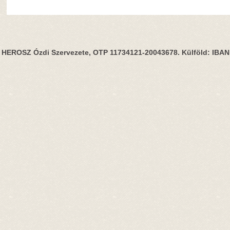
HEROSZ Ózdi Szervezete, OTP 11734121-20043678. Külföld: IBA