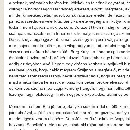
a helynek, számtalan barátja lett, kölykök és felnőttek egyaránt, 
csillogni a boldogságot! Ha vendég érkezett, előjött, megölelte, aki
mindenki megkedvelte, mosolyogtak rajta szeretettel, de hazavinn
jön ez a szerda, és vele Rita, Sanyika élete végéig a mi kutyánk m
tudom, nem fájt volna neki ez sem. De azért titkon mindig remény
csámpás mancsokban, a fehéren és homályosan is csillogó szemek
De csak úgy, egy egyszerű, simán csak egy kutyusra vágyó idegen
mert sajnos megtanultam, ez a világ nagyon ki tud fordulni magábó
visszalopni az üres házhoz kötött öreg Kutyit, a hónapokig ismerke
és általunk szinte már barátként tisztelt fiatalember egy hónap ut
addig az ágyában alvó Hepajt, egy virágos kertben kutyájukról bü
elteltével jön rá, hogy nekik mégsem Szájmon a megfelelő, minde
bemutató szomszédasszony becsületszavát adja, hogy az öreg néni 
majd amikor hiába keressük a rossz környéken örökre elvesző, drá
és könnyes szemeimbe vágja kemény hangon, hogy nem állhatott őr
Iszonyú nagy felelősség minden egyes örökbe adás, aki nincs be
Mondom, ha nem Rita jön érte, Sanyika sosem indul el tőlünk, m
jóindulatával, a jót és a gondoskodást már rég megszokva esélye s
minden igyekezetem ellenére. De a Jóisten Ritát elküldte. Vagy i
hozzánk. Sanyikáért. Mert ugye, mindenki rájött már, a történet ho