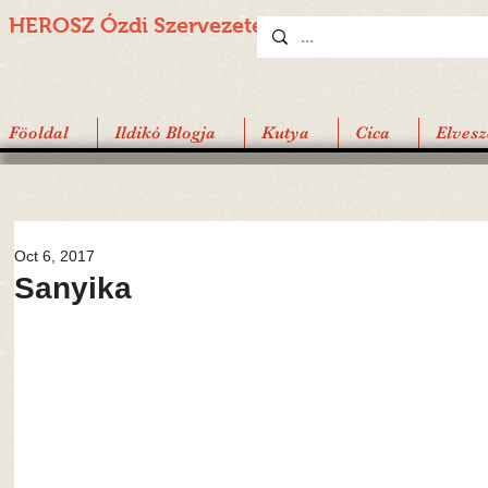
HEROSZ Ózdi
Szervezete
Föoldal
Ildikó Blogja
Kutya
Cica
Elvesz
Oct 6, 2017
Sanyika