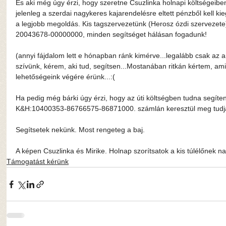
És aki még úgy érzi, hogy szeretne Csuzlinka holnapi költségeibe
jelenleg a szerdai nagykeres kajarendelésre eltett pénzből kell ki
a legjobb megoldás. Kis tagszervezetünk (Herosz ózdi szervezet
20043678-00000000, minden segítséget hálásan fogadunk!
(annyi fájdalom lett e hónapban ránk kimérve...legalább csak az an
szívünk, kérem, aki tud, segítsen...Mostanában ritkán kértem, ami
lehetőségeink végére érünk...:(
Ha pedig még bárki úgy érzi, hogy az úti költségben tudna segíte
K&H:10400353-86766575-86871000. számlán keresztül meg tudja
Segítsetek nekünk. Most rengeteg a baj.
A képen Csuzlinka és Mirike. Holnap szorítsatok a kis túlélőnek n
Támogatást kérünk