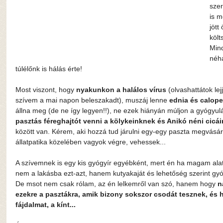
szer
is 
jött
költ
Mind
néhá
túlélőnk is hálás érte!
Most viszont, hogy 
nyakunkon a halálos vírus 
(olvashattátok le
szívem a mai napon beleszakadt), muszáj lenne 
ednia és calope
állna meg (de ne így legyen!!), ne ezek hiányán múljon a gyógyu
pasztás féreghajtót venni a kölykeinknek és Anikó néni cicái
között van. Kérem, aki hozzá tud járulni egy-egy paszta megvásá
állatpatika közelében vagyok végre, vehessek...
A szívemnek is egy kis gyógyír egyébként, mert én ha magam ala
nem a lakásba ezt-azt, hanem kutyakaját és lehetőség szerint gyó
De msot nem csak rólam, az én lelkemről van szó, hanem hogy 
n
ezekre a pasztákra, amik bizony sokszor csodát tesznek, és ha
fájdalmat, a kínt...