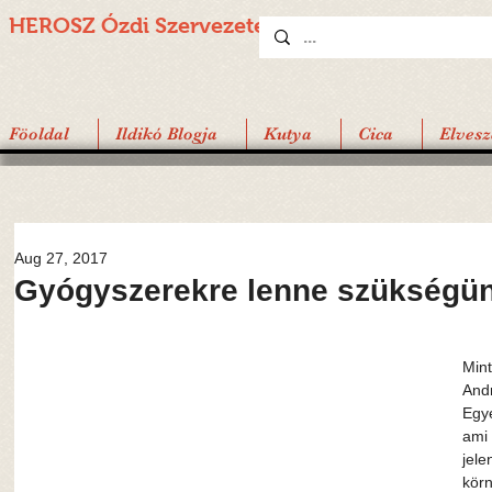
HEROSZ Ózdi
Szervezete
Föoldal
Ildikó Blogja
Kutya
Cica
Elvesz
Aug 27, 2017
Gyógyszerekre lenne szükségü
Mint
Andr
Egy
ami 
jele
körn