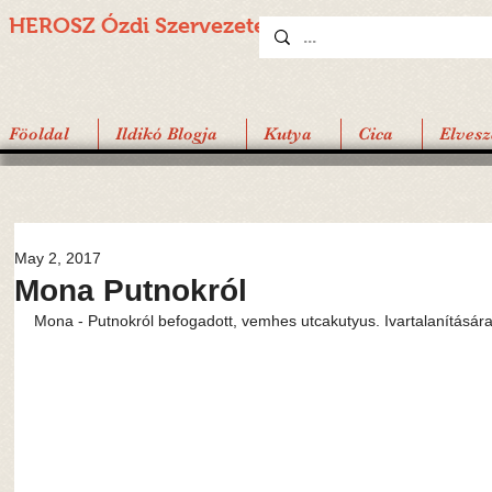
HEROSZ Ózdi
Szervezete
Föoldal
Ildikó Blogja
Kutya
Cica
Elvesz
May 2, 2017
Mona Putnokról
Mona - Putnokról befogadott, vemhes utcakutyus. Ivartalanítására