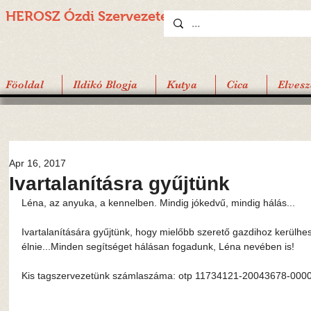
HEROSZ Ózdi
Szervezete
Föoldal
Ildikó Blogja
Kutya
Cica
Elvesz
Apr 16, 2017
Ivartalanításra gyűjtünk
Léna, az anyuka, a kennelben. Mindig jókedvű, mindig hálás...
Ivartalanítására gyűjtünk, hogy mielőbb szerető gazdihoz kerülhe
élnie...Minden segítséget hálásan fogadunk, Léna nevében is!
Kis tagszervezetünk számlaszáma: otp 11734121-20043678-00000