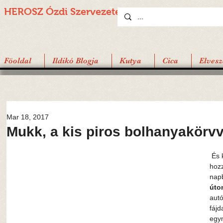
HEROSZ Ózdi
Szervezete
Föoldal
Ildikó Blogja
Kutya
Cica
Elvesz
Mar 18, 2017
Mukk, a kis piros bolhanyakörvv
 És kis Mukk...Az én kis Mukkom... Mert ő 
hozz
napb
úto
autó
fájd
egym