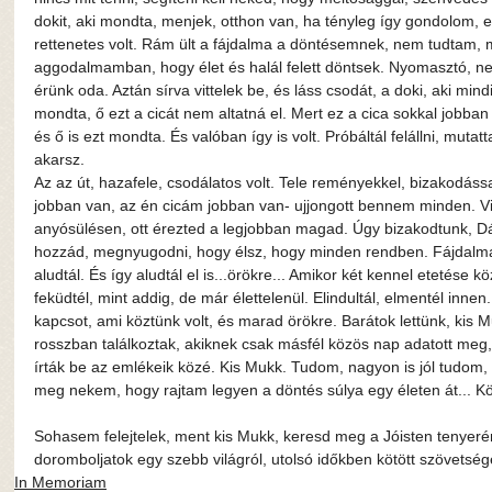
dokit, aki mondta, menjek, otthon van, ha tényleg így gondolom, el
rettenetes volt. Rám ült a fájdalma a döntésemnek, nem tudtam, 
aggodalmamban, hogy élet és halál felett döntsek. Nyomasztó, neh
érünk oda. Aztán sírva vittelek be, és láss csodát, a doki, aki min
mondta, ő ezt a cicát nem altatná el. Mert ez a cica sokkal jobban 
és ő is ezt mondta. És valóban így is volt. Próbáltál felállni, muta
akarsz.
Az az út, hazafele, csodálatos volt. Tele reményekkel, bizakodássa
jobban van, az én cicám jobban van- ujjongott bennem minden. Vis
anyósülésen, ott érezted a legjobban magad. Úgy bizakodtunk, Dáv
hozzád, megnyugodni, hogy élsz, hogy minden rendben. Fájdalma
aludtál. És így aludtál el is...örökre... Amikor két kennel etetése
feküdtél, mint addig, de már élettelenül. Elindultál, elmentél innen
kapcsot, ami köztünk volt, és marad örökre. Barátok lettünk, kis M
rosszban találkoztak, akiknek csak másfél közös nap adatott meg,
írták be az emlékeik közé. Kis Mukk. Tudom, nagyon is jól tudom,
meg nekem, hogy rajtam legyen a döntés súlya egy életen át... 
Sohasem felejtelek, ment kis Mukk, keresd meg a Jóisten tenyerén
doromboljatok egy szebb világról, utolsó időkben kötött szövetségek
In Memoriam