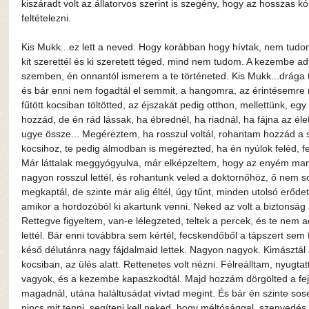
kiszáradt volt az állatorvos szerint is szegény, hogy az hosszas kó
feltételezni. 
Kis Mukk...ez lett a neved. Hogy korábban hogy hívtak, nem tudom,
kit szerettél és ki szeretett téged, mind nem tudom. A kezembe ad
szemben, én onnantól ismerem a te történeted. Kis Mukk...drága tö
és bár enni nem fogadtál el semmit, a hangomra, az érintésemre m
fűtött kocsiban töltötted, az éjszakát pedig otthon, mellettünk, e
hozzád, de én rád lássak, ha ébrednél, ha riadnál, ha fájna az éle
ugye össze... Megéreztem, ha rosszul voltál, rohantam hozzád a s
kocsihoz, te pedig álmodban is megérezted, ha én nyúlok feléd, fej
Már láttalak meggyógyulva, már elképzeltem, hogy az enyém mar
nagyon rosszul lettél, és rohantunk veled a doktornőhöz, ő nem so
megkaptál, de szinte már alig éltél, úgy tűnt, minden utolsó erődet
amikor a hordozóból ki akartunk venni. Neked az volt a biztonság a
Rettegve figyeltem, van-e lélegzeted, teltek a percek, és te nem ad
lettél. Bár enni továbbra sem kértél, fecskendőből a tápszert se
késő délutánra nagy fájdalmaid lettek. Nagyon nagyok. Kimásztál a
kocsiban, az ülés alatt. Rettenetes volt nézni. Félreálltam, nyugt
vagyok, és a kezembe kapaszkodtál. Majd hozzám dörgölted a fejed
magadnál, utána haláltusádat vívtad megint. És bár én szinte so
nincs mit tenni, segíteni kell neked, hogy méltósággal, szenvedés 