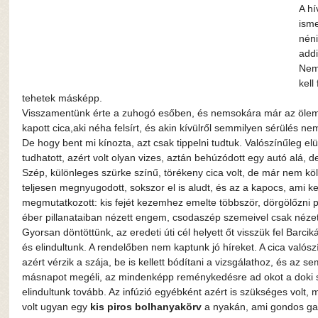
A hí
isme
nén
addi
Nem 
kell
tehetek másképp.
Visszamentünk érte a zuhogó esőben, és nemsokára már az ölembe
kapott cica,aki néha felsírt, és akin kívülről semmilyen sérülés nem
De hogy bent mi kínozta, azt csak tippelni tudtuk. Valószínűleg el
tudhatott, azért volt olyan vizes, aztán behúzódott egy autó alá,
Szép, különleges szürke színű, törékeny cica volt, de már nem k
teljesen megnyugodott, sokszor el is aludt, és az a kapocs, ami ket
megmutatkozott: kis fejét kezemhez emelte többször, dörgölőzni p
éber pillanataiban nézett engem, csodaszép szemeivel csak nézett
Gyorsan döntöttünk, az eredeti úti cél helyett őt visszük fel Barcikár
és elindultunk. A rendelőben nem kaptunk jó híreket. A cica valósz
azért vérzik a szája, be is kellett bódítani a vizsgálathoz, és az s
másnapot megéli, az mindenképp reménykedésre ad okot a doki szer
elindultunk tovább. Az infúzió egyébként azért is szükséges volt, m
volt ugyan egy
 kis piros bolhanyakörv
 a nyakán, ami gondos gaz