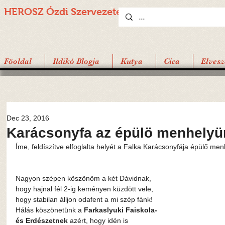
HEROSZ Ózdi
Szervezete
Föoldal
Ildikó Blogja
Kutya
Cica
Elvesz
Dec 23, 2016
Karácsonyfa az épülö menhelyün
Íme, feldíszítve elfoglalta helyét a Falka Karácsonyfája épülő menh
Nagyon szépen köszönöm a két Dávidnak, 
hogy hajnal fél 2-ig keményen küzdött vele, 
hogy stabilan álljon odafent a mi szép fánk! 
Hálás köszönetünk a 
Farkaslyuki Faiskola- 
és Erdészetnek
 azért, hogy idén is 