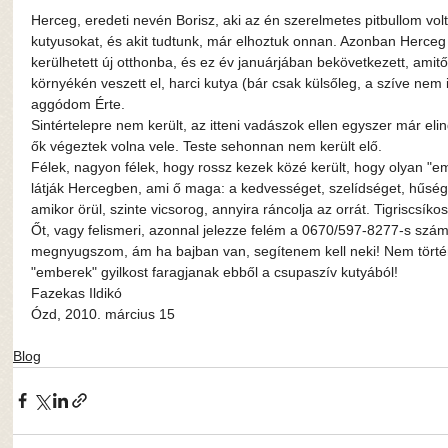
Herceg, eredeti nevén Borisz, aki az én szerelmetes pitbullom volt 
kutyusokat, és akit tudtunk, már elhoztuk onnan. Azonban Herceg
kerülhetett új otthonba, és ez év januárjában bekövetkezett, amitől
környékén veszett el, harci kutya (bár csak külsőleg, a szíve nem i
aggódom Érte.
Sintértelepre nem került, az itteni vadászok ellen egyszer már eli
ők végeztek volna vele. Teste sehonnan nem került elő.
Félek, nagyon félek, hogy rossz kezek közé került, hogy olyan "e
látják Hercegben, ami ő maga: a kedvességet, szelídséget, hűsége
amikor örül, szinte vicsorog, annyira ráncolja az orrát. Tigriscsíkos 
Őt, vagy felismeri, azonnal jelezze felém a 0670/597-8277-s szám
megnyugszom, ám ha bajban van, segítenem kell neki! Nem törté
"emberek" gyilkost faragjanak ebből a csupaszív kutyából!
Fazekas Ildikó
Ózd, 2010. március 15
Blog