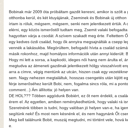
Bobinak már 2009 óta próbáltam gazdit keresni, amikor is szólt a 
otthonba kerül, és két ktuyájának, Zseminek és Bobinak új otthon 
írtam is róluk, mégsem, mégsem, senki nem jelentkezett értük. A cs
elérni, egy közös ismerőstől tudtam meg, Zsemit valaki befogadt
hagyottan várja a csodát. A szívem szakadt meg érte. Feltettem Őt 
egy kedves ózdi család, hogy ők annyira megsajnálták a csepp l
vennék a lakásukba. Megörültem, befogadó hívta a család számát
másik rokonhoz, majd homályos információk után annyi kiderült: 
Hogy mi lett a sorsa, a kapkodó, ideges női hang nem árulta el, ám
megtudva az átmeneti gazdinak jelentkezett hölgy visszahívott 
arra a címre, végig mentünk az utcán, hiszen csak egy vezetékn
sem. Nagy nehezen megtaláltuk, hosszas csengetés után kijött egy
férje ismerőséhez került Bobi, nem, fogalma sincs róla, mi a pont
comment...) Ám állította: jó helyen van.
DE HOL??? Többen aggódunk Bobiért, ez őt nem érdekli, a család
érem el. Az egyetlen, amiben reménykedhetünk, hogy valaki rá
Szeretnénk többen is tudni, hogy valóban jó helyen van-e, ha ig
segítünk neki! És most nem késnénk el, és nem hagynánk Őt cser
Meg kell találnunk Bobit, muszáj megtudni, mi történt vele, hová k
e.