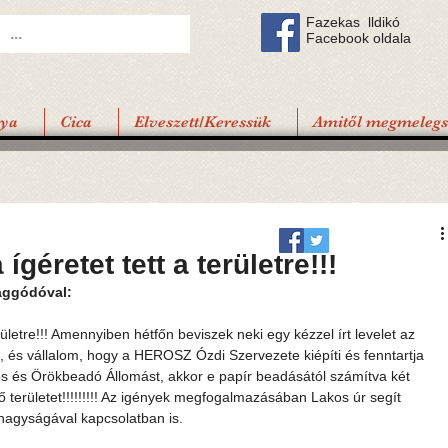
Fazekas lldikó
Facebook oldala
tya
Cica
Elveszett/Keressük
Amitől megmelegsz
géretet tett a területre!!!
aggódóval:
ületre!!! Amennyiben hétfőn beviszek neki egy kézzel írt levelet az 
n, és vállalom, hogy a HEROSZ Ózdi Szervezete kiépíti és fenntartja 
ós és Örökbeadó Állomást, akkor e papír beadásától számítva két 
 területet!!!!!!!!! Az igények megfogalmazásában Lakos úr segít 
 nagyságával kapcsolatban is.