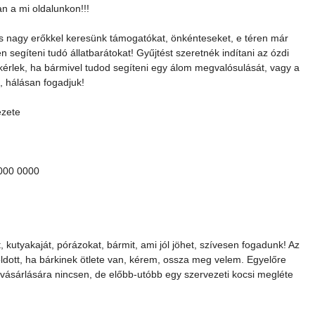
an a mi oldalunkon!!!
és nagy erőkkel keresünk támogatókat, önkénteseket, e téren már 
n segíteni tudó állatbarátokat! Gyűjtést szeretnék indítani az ózdi 
 kérlek, ha bármivel tudod segíteni egy álom megvalósulását, vagy a 
, hálásan fogadjuk!
zete
000 0000
kutyakaját, pórázokat, bármit, ami jól jöhet, szívesen fogadunk! Az 
ott, ha bárkinek ötlete van, kérem, ossza meg velem. Egyelőre 
ásárlására nincsen, de előbb-utóbb egy szervezeti kocsi megléte 