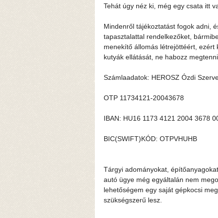
Tehát úgy néz ki, még egy csata itt v
Mindenről tájékoztatást fogok adni, 
tapasztalattal rendelkezőket, bármibe
menekítő állomás létrejöttéért, ezért
kutyák ellátását, ne habozz megtenni
Számlaadatok: HEROSZ Ózdi Szerve
OTP 11734121-20043678
IBAN: HU16 1173 4121 2004 3678 0
BIC(SWIFT)KÓD: OTPVHUHB
Tárgyi adományokat, építőanyagokat, 
autó ügye még egyáltalán nem megold
lehetőségem egy saját gépkocsi megv
szükségszerű lesz.