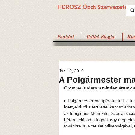
HEROSZ Ózdi
Szervezete
Föoldal
Ildikó Blogja
Ku
Jan 15, 2010
A Polgármester ma í
Örömmel tudatom minden értünk 
a Polgármester ma ígéretet tett  a ter
igényeinkről a területtel kapcsolatba
az Ideiglenes Menekítő, Szocializáci
héten belül adni fognak egy megfelelő
továbbra is, a terület milyenségével,