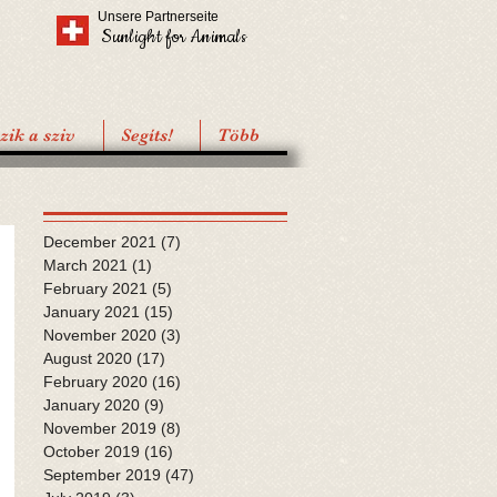
Unsere Partnerseite
Sunlight for Animals
ik a sziv
Segíts!
Több
December 2021
(7)
7 posts
March 2021
(1)
1 post
February 2021
(5)
5 posts
January 2021
(15)
15 posts
November 2020
(3)
3 posts
August 2020
(17)
17 posts
February 2020
(16)
16 posts
January 2020
(9)
9 posts
November 2019
(8)
8 posts
October 2019
(16)
16 posts
September 2019
(47)
47 posts