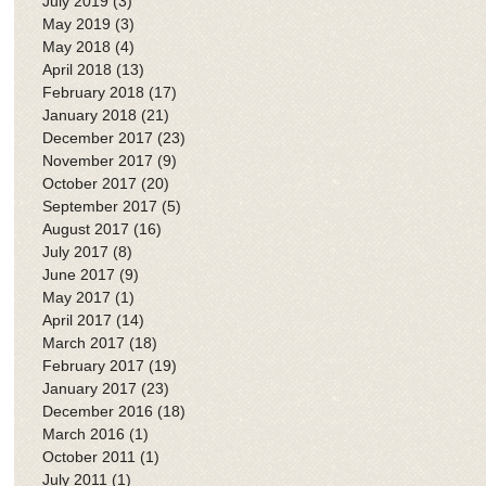
July 2019
(3)
3 posts
May 2019
(3)
3 posts
May 2018
(4)
4 posts
April 2018
(13)
13 posts
February 2018
(17)
17 posts
January 2018
(21)
21 posts
December 2017
(23)
23 posts
November 2017
(9)
9 posts
October 2017
(20)
20 posts
September 2017
(5)
5 posts
August 2017
(16)
16 posts
July 2017
(8)
8 posts
June 2017
(9)
9 posts
May 2017
(1)
1 post
April 2017
(14)
14 posts
March 2017
(18)
18 posts
February 2017
(19)
19 posts
January 2017
(23)
23 posts
December 2016
(18)
18 posts
March 2016
(1)
1 post
October 2011
(1)
1 post
July 2011
(1)
1 post