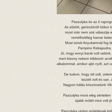
Paszulyka és az ő rajong
Az elütött, gerinctörött kóbor 
most már nem sok választja el 
remélhetőleg hamar belesz
Most ismét Anyukámnál fog láb
Pampino Kiskapudra. 
Jó, hogy ennyi barát volt velünk,
mert bizony nekem többször arré
alkalommal, amikor ajtó nyílt, azt
De tudom, hogy ott volt, velem
között volt és van,
Nagyon hálás köszönetünk Vilm
Paszulyka most elég sértetten 
újabb műtét mire volt j
Paszulyka utolsó műtétjének költ