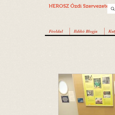
HEROSZ Ózdi
Szervezete
Föoldal
Ildikó Blogja
Ku