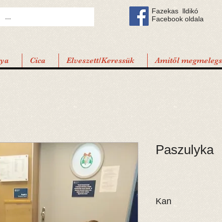
Fazekas lldikó
Facebook oldala
tya
Cica
Elveszett/Keressük
Amitől megmelegsz
Paszulyka
Kan