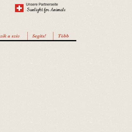
Unsere Partnerseite
Sunlight for Animals
ik a sziv
Segíts!
Több