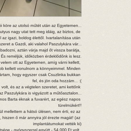
ói köre az utolsó műtét után az Egyetemen...
kutyus nagy utat tett meg idáig, az biztos, de 
az igazi, boldog élettől. Ivartalanítása után 
eret a Gazdi, aki valahol Paszulykára vár...
adozni, aztán várja majd őt vissza barátja, 
És reméljük, i
dőközben érdeklődőnk is lesz.
 velem ott az Egyetemen, amíg várni kellett, 
bb kellett vonulnom a könnyeimmel. Minden 
 vártam, hogy egyszer csak Csuzlinka bukkan 
fel, és jön oda hozzám... 
:(
 volt, és az a végtelen szeretet, ami kettőnk 
 az Paszulykára is vigyázott a műtőasztalon...
os Barta éknak a fuvarért, az egész napos 
türelmükért!!
ül mellettem a hátsó ülésen, nem érti, ez az 
ó, hiszen ő már annyira jól érezte magát! (az 
implantátumokat vették ki)
sége - gyógyszerrel együtt - 54.000 Ft volt. 