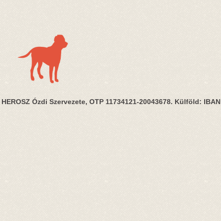
HEROSZ Ózdi Szervezete, OTP 11734121-20043678. Külföld: IBA