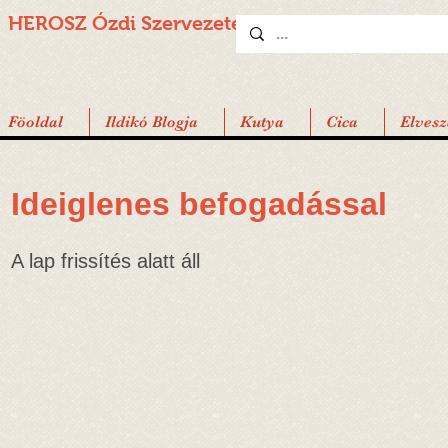
HEROSZ Ózdi
Szervezete
Föoldal
Ildikó Blogja
Kutya
Cica
Elvesz
Ideiglenes befogadással
A lap frissítés alatt áll