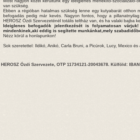
Most nagyon közel kerültünk egy ideiglenes menekítő-szocializáló
van szükség.
Ebben a régióban hatalmas szükség lenne egy kutyabarát otthon me
befogadás pedig már kevés. Nagyon fontos, hogy a pillanatnyilag 
HEROSZ Ózdi Szervezeténél totális teltház van, és ha valaki bajba ke
Ideiglenes befogadók jelentkezését is folyamatosan várju
mindenkinek,aki eddig is segítette munkánkat,mely szabadidőben,
Nézz körül a honlapunkon!
Sok szeretettel: Ildikó, Anikó, Carla Bruni, a Picúrok, Lucy, Mexico é
HEROSZ Ózdi Szervezete, OTP 11734121-20043678. Külföld: IBA