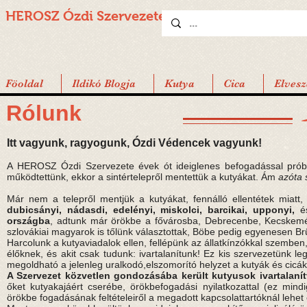
HEROSZ Ózdi
Szervezete
Föoldal
Ildikó Blogja
Kutya
Cica
Elvesz
Rólunk
Itt vagyunk, ragyogunk, Ózdi Védencek vagyunk!
A HEROSZ Ózdi Szervezete évek ót ideiglenes befogadással próbá
működtettünk, ekkor a sintértelepről mentettük a kutyákat. Ám
azóta 
Már nem a telepről mentjük a kutyákat, fennálló ellentétek miat
dubicsányi, nádasdi, edelényi, miskolci, barcikai, upponyi,
é
országba
, adtunk már örökbe a fővárosba, Debrecenbe, Kecskemé
szlovákiai magyarok is tőlünk választottak, Böbe pedig egyenesen Br
Harcolunk a kutyaviadalok ellen, fellépünk az állatkínzókkal szemben
élőknek, és akit csak tudunk: ivartalanítunk! Ez kis szervezetünk 
megoldható a jelenleg uralkodó,elszomorító helyzet a kutyák és cicák
A Szervezet közvetlen gondozásába került kutyusok ivartalanítv
őket kutyakajáért cserébe, örökbefogadási nyilatkozattal (ez mindi
örökbe fogadásának feltételeiről a megadott kapcsolattartóknál lehet