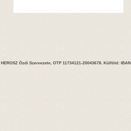
HEROSZ Ózdi Szervezete, OTP 11734121-20043678. Külföld: IBA