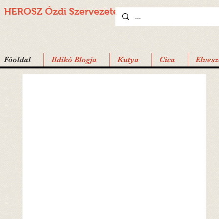
HEROSZ Ózdi
Szervezete
Föoldal
Ildikó Blogja
Kutya
Cica
Elvesz