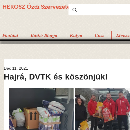
HEROSZ Ózdi
Szervezete
Föoldal
Ildikó Blogja
Kutya
Cica
Elvesz
Dec 11, 2021
Hajrá, DVTK és köszönjük!
..