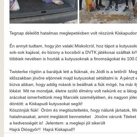
.
Tegnap délelőtt hatalmas meglepetésben volt részünk Kiskapudon
Én annyit tudtam, hogy jön valaki Miskolcról, hoz tápot a kutyuso
sok-sok kajával, és bizony a kocsiból a DVTK játékosai szálltak ki!!  
többiek nevében is hozták a kutyusoknak a finomságokat és 100.0
Twisterke rögtön a barátjuk lett a fiúknak, és Jódli is a tetőről  
időszakban jövőre eljönnek majd kutyusokat sétáltatni is  A pénzt 
bízva abban, hogy addig mások is beállnak a fiúk mögé, ha már il
lökést  Mit ne mondjak, életre szóló élmény volt nekünk ez a látoga
srácokat ismerhettünk meg Marciék személyében, és nagyon jóles
döntött: a Kiskapudi kutyusokat segíti! 
Köszönjük fiúk!  Öröm és megtiszteltetés, hogy nálunk jártatok, M
hatalmasakat, amint meglátott benneteket   Jövőre várunk Titeket
a kedvességét is!  Jelentem: a meglepi jól sikerült  
Hajrá Diósgyőr!!  Hajrá Kiskapud!!