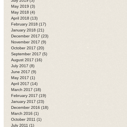
July 2019
(3)
3 posts
May 2019
(3)
3 posts
May 2018
(4)
4 posts
April 2018
(13)
13 posts
February 2018
(17)
17 posts
January 2018
(21)
21 posts
December 2017
(23)
23 posts
November 2017
(9)
9 posts
October 2017
(20)
20 posts
September 2017
(5)
5 posts
August 2017
(16)
16 posts
July 2017
(8)
8 posts
June 2017
(9)
9 posts
May 2017
(1)
1 post
April 2017
(14)
14 posts
March 2017
(18)
18 posts
February 2017
(19)
19 posts
January 2017
(23)
23 posts
December 2016
(18)
18 posts
March 2016
(1)
1 post
October 2011
(1)
1 post
July 2011
(1)
1 post