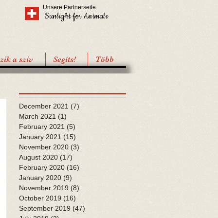
Unsere Partnerseite
Sunlight for Animals
ik a sziv
Segíts!
Több
December 2021
(7)
7 posts
March 2021
(1)
1 post
February 2021
(5)
5 posts
January 2021
(15)
15 posts
November 2020
(3)
3 posts
August 2020
(17)
17 posts
February 2020
(16)
16 posts
January 2020
(9)
9 posts
November 2019
(8)
8 posts
October 2019
(16)
16 posts
September 2019
(47)
47 posts