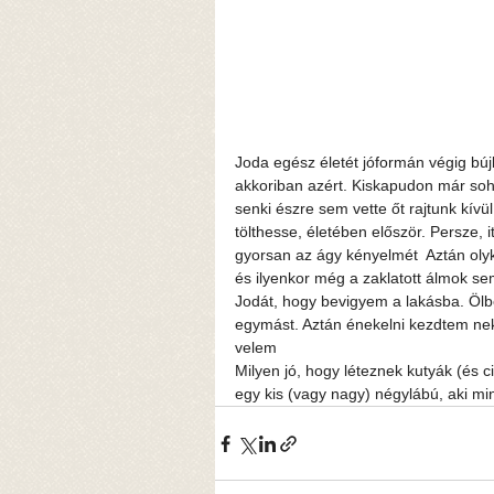
Joda egész életét jóformán végig búj
akkoriban azért. Kiskapudon már soha
senki észre sem vette őt rajtunk kívü
tölthesse, életében először. Persze, 
gyorsan az ágy kényelmét  Aztán olyk
és ilyenkor még a zaklatott álmok s
Jodát, hogy bevigyem a lakásba. Ölbe
egymást. Aztán énekelni kezdtem neki 
velem  
Milyen jó, hogy léteznek kutyák (és 
egy kis (vagy nagy) négylábú, aki mi