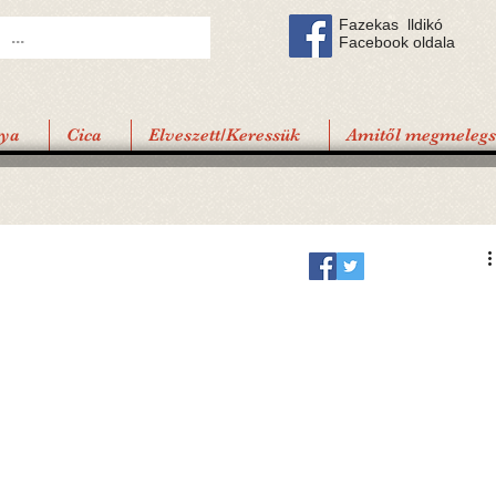
Fazekas lldikó
Facebook oldala
tya
Cica
Elveszett/Keressük
Amitől megmelegsz