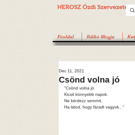
HEROSZ Ózdi
Szervezete
Föoldal
Ildikó Blogja
Ku
Dec 11, 2021
Csönd volna jó
"Csönd volna jó.
Kicsit könnyebb napok.
Ne kérdezz semmit, 
Ha látod, hogy fáradt vagyok..." 