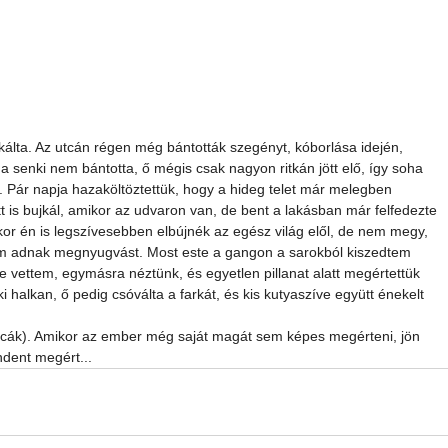
kálta. Az utcán régen még bántották szegényt, kóborlása idején, 
 senki nem bántotta, ő mégis csak nagyon ritkán jött elő, így soha 
l. Pár napja hazaköltöztettük, hogy a hideg telet már melegben 
itt is bujkál, amikor az udvaron van, de bent a lakásban már felfedezte 
or én is legszívesebben elbújnék az egész világ elől, de nem megy, 
em adnak megnyugvást. Most este a gangon a sarokból kiszedtem 
 vettem, egymásra néztünk, és egyetlen pillanat alatt megértettük 
halkan, ő pedig csóválta a farkát, és kis kutyaszíve együtt énekelt 
cicák). Amikor az ember még saját magát sem képes megérteni, jön 
ndent megért...