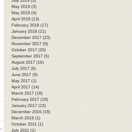
July 2019
(3)
3 posts
May 2019
(3)
3 posts
May 2018
(4)
4 posts
April 2018
(13)
13 posts
February 2018
(17)
17 posts
January 2018
(21)
21 posts
December 2017
(23)
23 posts
November 2017
(9)
9 posts
October 2017
(20)
20 posts
September 2017
(5)
5 posts
August 2017
(16)
16 posts
July 2017
(8)
8 posts
June 2017
(9)
9 posts
May 2017
(1)
1 post
April 2017
(14)
14 posts
March 2017
(18)
18 posts
February 2017
(19)
19 posts
January 2017
(23)
23 posts
December 2016
(18)
18 posts
March 2016
(1)
1 post
October 2011
(1)
1 post
July 2011
(1)
1 post