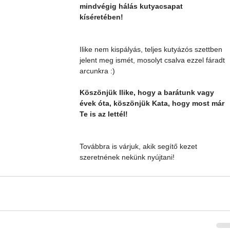
mindvégig hálás kutyacsapat 
kíséretében!
Ilike nem kispályás, teljes kutyázós szettben 
jelent meg ismét, mosolyt csalva ezzel fáradt 
arcunkra :) 
Köszönjük Ilike, hogy a barátunk vagy 
évek óta, köszönjük Kata, hogy most már 
Te is az lettél! 
Továbbra is várjuk, akik segítő kezet 
szeretnének nekünk nyújtani!