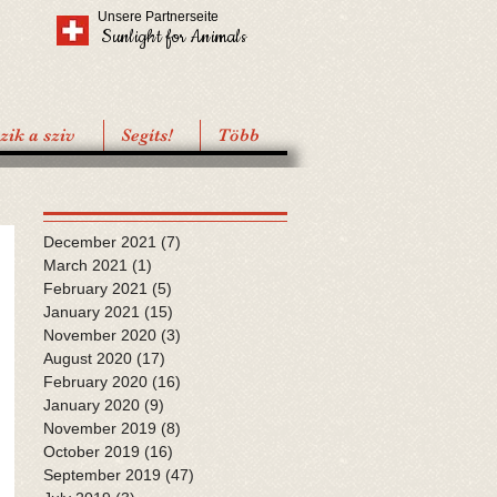
Unsere Partnerseite
Sunlight for Animals
ik a sziv
Segíts!
Több
December 2021
(7)
7 posts
March 2021
(1)
1 post
February 2021
(5)
5 posts
January 2021
(15)
15 posts
November 2020
(3)
3 posts
August 2020
(17)
17 posts
February 2020
(16)
16 posts
January 2020
(9)
9 posts
November 2019
(8)
8 posts
October 2019
(16)
16 posts
September 2019
(47)
47 posts