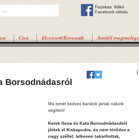
Fazekas lldikó
Facebook oldala
tya
Cica
Elveszett/Keressük
Amitől megmelegsz
ta Borsodnádasról
Ma ismét kedves barátok jártak nálunk 
segíteni!
Kerek Ilona és Kata Borsodnádasdról 
jöttek el Kiskapudra, és nem törődve a 
nagy széllel, lelkesen takarítottak, 