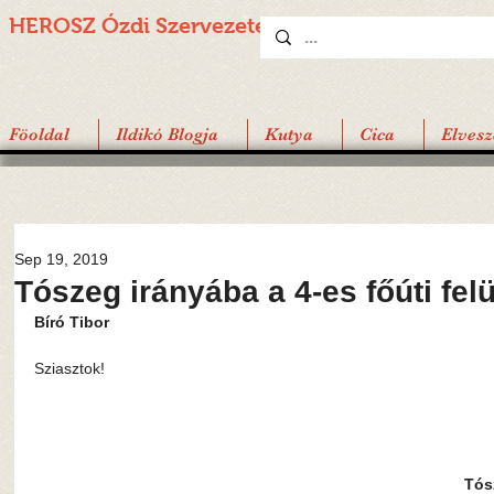
HEROSZ Ózdi
Szervezete
Föoldal
Ildikó Blogja
Kutya
Cica
Elvesz
Sep 19, 2019
Tószeg irányába a 4-es főúti felü
Bíró Tibor
Sziasztok!
Tósz