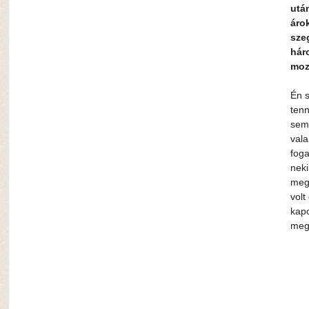
után
áro
sze
hár
moz
Én s
tenn
sem 
vala
foga
neki
megp
volt
kapo
meg