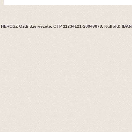
HEROSZ Ózdi Szervezete, OTP 11734121-20043678. Külföld: IBA