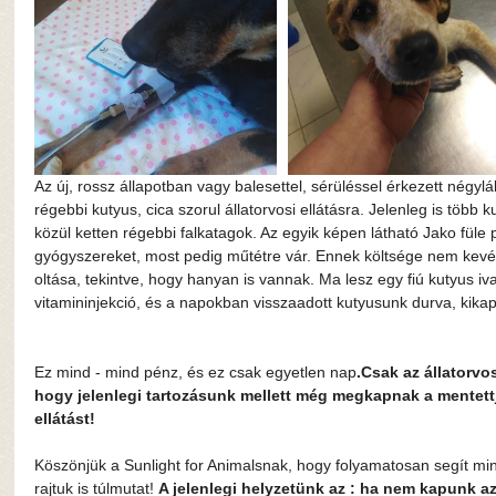
Az új, rossz állapotban vagy balesettel, sérüléssel érkezett négyl
régebbi kutyus, cica szorul állatorvosi ellátásra. Jelenleg is több 
közül ketten régebbi falkatagok. Az egyik képen látható Jako füle
gyógyszereket, most pedig műtétre vár. Ennek költsége nem kevés
oltása, tekintve, hogy hanyan is vannak. Ma lesz egy fiú kutyus iva
vitamininjekció, és a napokban visszaadott kutyusunk durva, kika
Ez mind - mind pénz, és ez csak egyetlen nap
.Csak az állatorv
hogy jelenlegi tartozásunk mellett még megkapnak a mentett
ellátást!
Köszönjük a Sunlight for Animalsnak, hogy folyamatosan segít mi
rajtuk is túlmutat! 
A jelenlegi helyzetünk az : ha nem kapunk a