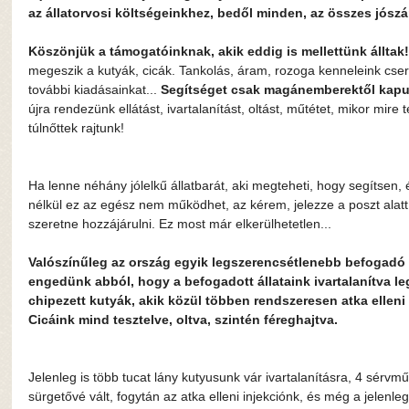
az állatorvosi költségeinkhez, bedől minden, az összes jószá
Köszönjük a támogatóinknak, akik eddig is mellettünk álltak!
megeszik a kutyák, cicák. Tankolás, áram, rozoga kenneleink cse
további kiadásainkat... 
Segítséget csak magánemberektől kap
újra rendezünk ellátást, ivartalanítást, oltást, műtétet, mikor mire
túlnőttek rajtunk!
Ha lenne néhány jólelkű állatbarát, aki megteheti, hogy segítsen, és
nélkül ez az egész nem működhet, az kérem, jelezze a poszt alat
szeretne hozzájárulni. Ez most már elkerülhetetlen...
Valószínűleg az ország egyik legszerencsétlenebb befogadó
engedünk abból, hogy a befogadott állataink ivartalanítva le
chipezett kutyák, akik közül többen rendszeresen atka elleni
Cicáink mind tesztelve, oltva, szintén féreghajtva.
Jelenleg is több tucat lány kutyusunk vár ivartalanításra, 4 sérvm
sürgetővé vált, fogytán az atka elleni injekciónk, és még a jelenlegit