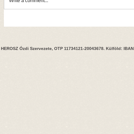
Write a comment...
HEROSZ Ózdi Szervezete, OTP 11734121-20043678. Külföld: IBA