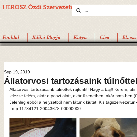
HEROSZ Ózdi
Szervezete
Föoldal
Ildikó Blogja
Kutya
Cica
Elvesz
Sep 19, 2019
Állatorvosi tartozásaink túlnőtte
Állatorvosi tartozásaink túlnőttek rajtunk!! Nagy a baj!! Kérem, ak
jelezze felém, akár a poszt alatt, akár üzenetben, akár sms-ben 
Jelenleg ebből a helyzetből nem látunk kiutat! Kis tagszervezetü
: otp 11734121-20043678-00000000.