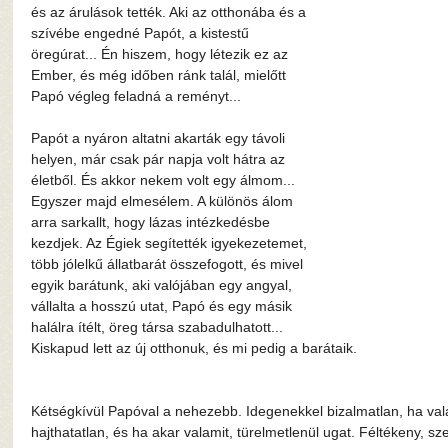
és az árulások tették. Aki az otthonába és a 
szívébe engedné Papót, a kistestű 
öregúrat... Én hiszem, hogy létezik ez az 
Ember, és még időben ránk talál, mielőtt 
Papó végleg feladná a reményt...
Papót a nyáron altatni akarták egy távoli 
helyen, már csak pár napja volt hátra az 
életből. És akkor nekem volt egy álmom... 
Egyszer majd elmesélem. A különös álom 
arra sarkallt, hogy lázas intézkedésbe 
kezdjek. Az Égiek segítették igyekezetemet, 
több jólelkű állatbarát összefogott, és mivel 
egyik barátunk, aki valójában egy angyal, 
vállalta a hosszú utat, Papó és egy másik 
halálra ítélt, öreg társa szabadulhatott... 
Kiskapud lett az új otthonuk, és mi pedig a barátaik.
Kétségkívül Papóval a nehezebb. Idegenekkel bizalmatlan, ha vala
hajthatatlan, és ha akar valamit, türelmetlenül ugat. Féltékeny, sz