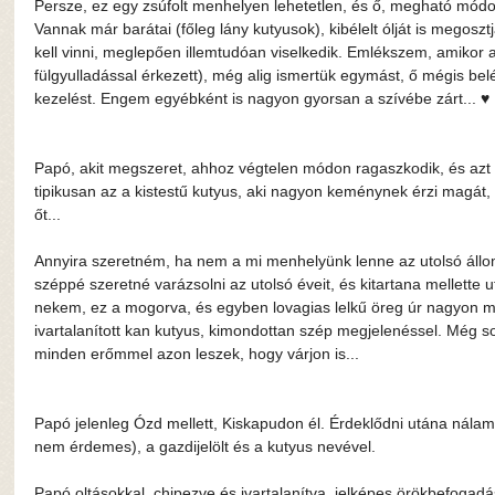
Persze, ez egy zsúfolt menhelyen lehetetlen, és ő, megható módo
Vannak már barátai (főleg lány kutyusok), kibélelt ólját is megosz
kell vinni, meglepően illemtudóan viselkedik. Emlékszem, amikor a
fülgyulladással érkezett), még alig ismertük egymást, ő mégis bel
kezelést. Engem egyébként is nagyon gyorsan a szívébe zárt... ♥️
Papó, akit megszeret, ahhoz végtelen módon ragaszkodik, és azt
tipikusan az a kistestű kutyus, aki nagyon keménynek érzi magát, 
őt...
Annyira szeretném, ha nem a mi menhelyünk lenne az utolsó állom
széppé szeretné varázsolni az utolsó éveit, és kitartana mellette u
nekem, ez a mogorva, és egyben lovagias lelkű öreg úr nagyon me
ivartalanított kan kutyus, kimondottan szép megjelenéssel. Még s
minden erőmmel azon leszek, hogy várjon is...
Papó jelenleg Ózd mellett, Kiskapudon él. Érdeklődni utána nál
nem érdemes), a gazdijelölt és a kutyus nevével.
Papó oltásokkal, chipezve és ivartalanítva, jelképes örökbefogadá