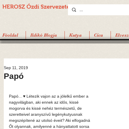
HEROSZ Ózdi
Szervezete
Föoldal
Ildikó Blogja
Kutya
Cica
Elvesz
Sep 11, 2019
Papó
Papó... ♥️ Létezik vajon az a jólelkű ember a 
nagyvilágban, aki ennek az idős, kissé 
mogorva és kissé nehéz természetű, de 
szeretteivel aranyszívű legénykutyusnak 
megszépítené az utolsó éveit? Aki elfogadná 
Őt olyannak, amilyenné a hányattatott sorsa 