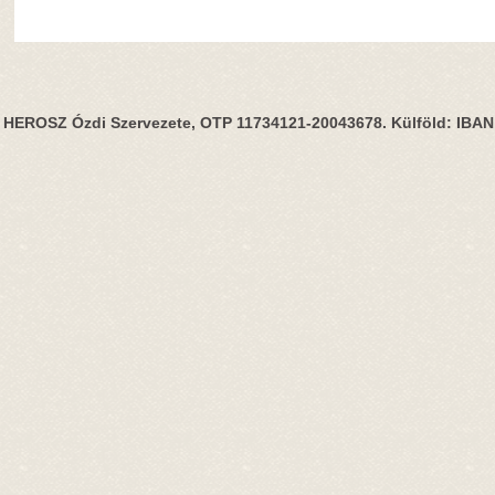
HEROSZ Ózdi Szervezete, OTP 11734121-20043678. Külföld: IBA