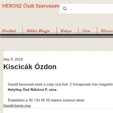
HEROSZ Ózdi
Szervezete
Föoldal
Ildikó Blogja
Kutya
Cica
Elvesz
Sep 9, 2019
Kiscicák Ózdon
Gazdit keresnek ezek a szép cica fiúk. 2 hónaposak már maguktól
Helyileg Ózd Rákóczi F. utca
Érdeklődni a 30 733 99 35 telefon számon lehet
Gazdit keres cica