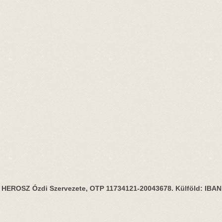
HEROSZ Ózdi Szervezete, OTP 11734121-20043678. Külföld: IBA