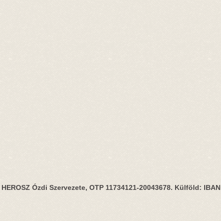
HEROSZ Ózdi Szervezete, OTP 11734121-20043678. Külföld: IBA