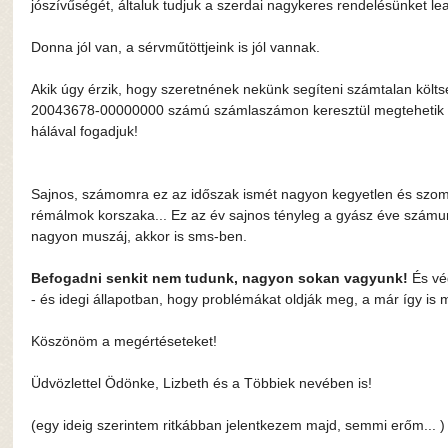
jószívűségét, általuk tudjuk a szerdai nagykeres rendelésünket lea
Donna jól van, a sérvműtöttjeink is jól vannak.
Akik úgy érzik, hogy szeretnének nekünk segíteni számtalan köl
20043678-00000000 számú számlaszámon keresztül megtehetik (H
hálával fogadjuk!
Sajnos, számomra ez az időszak ismét nagyon kegyetlen és szomo
rémálmok korszaka... Ez az év sajnos tényleg a gyász éve számunk
nagyon muszáj, akkor is sms-ben.
Befogadni senkit nem tudunk, nagyon sokan vagyunk!
 És vé
- és idegi állapotban, hogy problémákat oldják meg, a már így is 
Köszönöm a megértéseteket!
Üdvözlettel Ödönke, Lizbeth és a Többiek nevében is!
(egy ideig szerintem ritkábban jelentkezem majd, semmi erőm... )