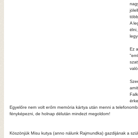
nagy
jóle
több
A le
élni
legy
Ez a
"emb
szat
való
Sze
amit
Fal
érke
Egyelőre nem volt erőm memória kártya után menni a telefonomb
fényképezni, de holnap délután mindezt megoldom!
Köszönjük Misu kutya (anno nálunk Rajmundka) gazdijának a szüli