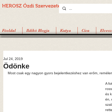
HEROSZ Ózdi
Szervezete
Föoldal
Ildikó Blogja
Kutya
Cica
Elvesz
Jul 24, 2019
Ödönke
Most csak egy nagyon gyors bejelentkezéshez van erőm, remélem
A fo
ross
és k
én, 
szal
rett