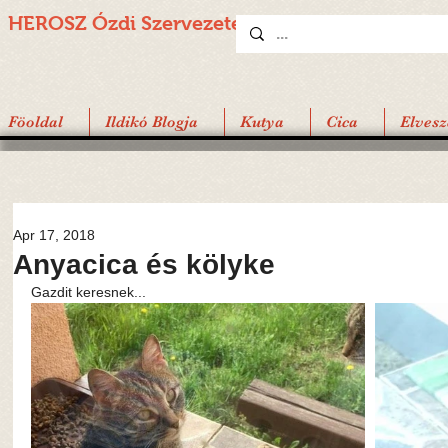
HEROSZ Ózdi
Szervezete
Föoldal
Ildikó Blogja
Kutya
Cica
Elvesz
Apr 17, 2018
Anyacica és kölyke
Gazdit keresnek...