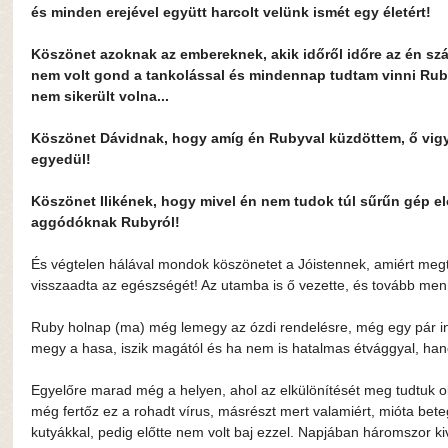
és minden erejével együtt harcolt velünk ismét egy életért!
Köszönet azoknak az embereknek, akik időről időre az én szá
nem volt gond a tankolással és mindennap tudtam vinni Ruby
nem sikerült volna...
Köszönet Dávidnak, hogy amíg én Rubyval küzdöttem, ő vigyáz
egyedül!
Köszönet Ilikének, hogy mivel én nem tudok túl sűrűn gép elő
aggódóknak Rubyról!
És végtelen hálával mondok köszönetet a Jóistennek, amiért megta
visszaadta az egészségét! Az utamba is ő vezette, és tovább menni 
Ruby holnap (ma) még lemegy az ózdi rendelésre, még egy pár in
megy a hasa, iszik magától és ha nem is hatalmas étvággyal, hane
Egyelőre marad még a helyen, ahol az elkülönítését meg tudtuk old
még fertőz ez a rohadt vírus, másrészt mert valamiért, mióta bete
kutyákkal, pedig előtte nem volt baj ezzel. Napjában háromszor ki