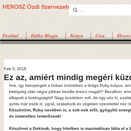
HEROSZ Ózdi
Szervezete
Föoldal
Ildikó Blogja
Kutya
Cica
Elvesz
Feb 9, 2018
Ez az, amiért mindig megéri küzd
Íme, így hempergett a hóban örömében a drága Ruby kutyus, amik
betegség után végre jobban kezdte érezni magát!!! Bevallom, enn
elkapott a boldogságtól! Nagy küzdelem volt, de úgy néz ki, ezútt
azóta már eszik is, ugrál, szaladozik és végtelen szeretettel néz r
Köszönöm, Ruby nevében is, a sok-sok erőt, gyógyító energiá
és ismeretlen ismerősnek!
Köszönet a Dokinak, hogy hitelben is maximálisan látta el a be