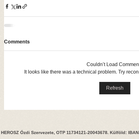
Comments
Couldn’t Load Commen
It looks like there was a technical problem. Try reco
Refresh
HEROSZ Ózdi Szervezete, OTP 11734121-20043678. Külföld: IBA