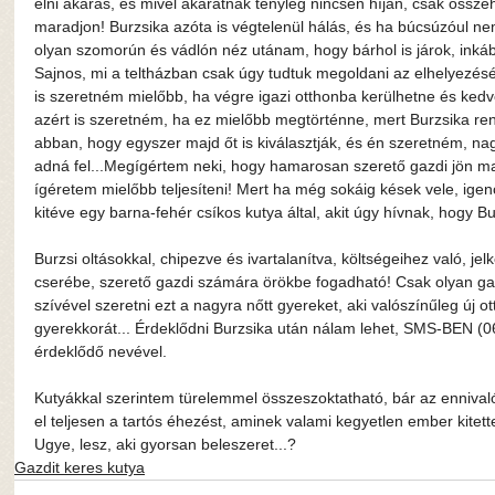
élni akarás, és mivel akaratnak tényleg nincsen híján, csak össze
maradjon! Burzsika azóta is végtelenül hálás, és ha búcsúzóul 
olyan szomorún és vádlón néz utánam, hogy bárhol is járok, inkáb
Sajnos, mi a teltházban csak úgy tudtuk megoldani az elhelyezését 
is szeretném mielőbb, ha végre igazi otthonba kerülhetne és ked
azért is szeretném, ha ez mielőbb megtörténne, mert Burzsika ren
abban, hogy egyszer majd őt is kiválasztják, és én szeretném, n
adná fel...Megígértem neki, hogy hamarosan szerető gazdi jön majd
ígéretem mielőbb teljesíteni! Mert ha még sokáig kések vele, ige
kitéve egy barna-fehér csíkos kutya által, akit úgy hívnak, hogy Bu
Burzsi oltásokkal, chipezve és ivartalanítva, költségeihez való, je
cserébe, szerető gazdi számára örökbe fogadható! Csak olyan gazdi
szívével szeretni ezt a nagyra nőtt gyereket, aki valószínűleg új 
gyerekkorát... Érdeklődni Burzsika után nálam lehet, SMS-BEN (0
érdeklődő nevével.
Kutyákkal szerintem türelemmel összeszoktatható, bár az ennivalójá
el teljesen a tartós éhezést, aminek valami kegyetlen ember kitette
Ugye, lesz, aki gyorsan beleszeret...?
Gazdit keres kutya