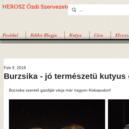
HEROSZ Ózdi
Szervezete
Föoldal
Ildikó Blogja
Kutya
Cica
Elvesz
Feb 9, 2018
Burzsika - jó természetü kutyus 
Burzsika szerető gazdiját várja már nagyon Kiskapudon!