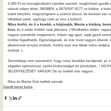
4.000 Ft-os hozzájárulásért cserébe szerető, megbízható gazdik
utánuk nálam lehet, SMSBEN, a 0670/597-8277-re küldve, a kisku
tudok beszélni, megcsörgetem a számot (bocsi, de keveset van n
ritkábban jutok, úgyhogy csak az sms a biztos!)
Nílus kisfiú, és ő a kisebb, a bújósabb, Menta a kislány, ben
öcsi,
 és ő aztán örökké csak játszana :) Mindketten vidám, ragas
nagyon szeretnék megismerni, milyen egy igazi, saját gazdi szere
örökbe fogadhatók. Egészségesek, és már most nagyon éberek. 
alkalommal annyira örülnek, mintha ezer éve láttak volna utoljára...
örülnek :)
Semmiképp nem szeretném, hogy rossz kezekbe kerüljenek, pl. ol
végtelen optimizmust, szelíd kíváncsiságot és jóindulatot...
JELENTKEZÉSÉT VÁRJUK! De az övékét már nagyon...
Nílus és Menta Ózd mellett vannak.
Gazdit keres kutya