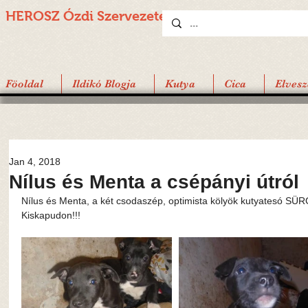
HEROSZ Ózdi
Szervezete
Föoldal
Ildikó Blogja
Kutya
Cica
Elvesz
Jan 4, 2018
Nílus és Menta a csépányi útról
Nílus és Menta, a két csodaszép, optimista kölyök kutyatesó SÜ
Kiskapudon!!!