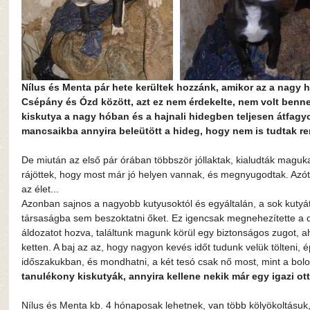
Nílus és Menta pár hete kerültek hozzánk, amikor az a nagy hó 
Csépány és Ózd között, azt ez nem érdekelte, nem volt benne 
kiskutya a nagy hóban és a hajnali hidegben teljesen átfagyot
mancsaikba annyira beleütött a hideg, hogy nem is tudtak r
De miután az első pár órában többször jóllaktak, kialudták maguk
rájöttek, hogy most már jó helyen vannak, és megnyugodtak. Azó
az élet...
Azonban sajnos a nagyobb kutyusoktól és egyáltalán, a sok kutyá
társaságba sem beszoktatni őket. Ez igencsak megnehezítette a d
áldozatot hozva, találtunk magunk körül egy biztonságos zugot, a
ketten. A baj az az, hogy nagyon kevés időt tudunk velük tölteni,
időszakukban, és mondhatni, a két tesó csak nő most, mint a bol
tanulékony kiskutyák, annyira kellene nekik már egy igazi ott
Nílus és Menta kb. 4 hónaposak lehetnek, van több kölyökoltásuk, 