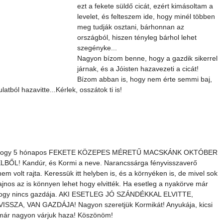
ezt a fekete süldő cicát, ezért kimásoltam a 
levelet, és felteszem ide, hogy minél többen 
meg tudják osztani, bárhonnan az 
országból, hiszen tényleg bárhol lehet 
szegényke...
Nagyon bízom benne, hogy a gazdik sikerrel 
járnak, és a Jóisten hazavezeti a cicát! 
Bízom abban is, hogy nem érte semmi baj, 
latból hazavitte...Kérlek, osszátok ti is!
höz, hogy 5 hónapos FEKETE KÖZEPES MÉRETŰ MACSKÁNK OKTÓBER 
! Kandúr, és Kormi a neve. Narancssárga fényvisszaverő 
em volt rajta. Keressük itt helyben is, és a környéken is, de mivel sok 
 sajnos az is könnyen lehet hogy elvitték. Ha esetleg a nyakörve már 
ték hogy nincs gazdája. AKI ESETLEG JÓ SZÁNDÉKKAL ELVITTE, 
A, VAN GAZDÁJA! Nagyon szeretjük Kormikát! Anyukája, kicsi 
a már nagyon várjuk haza! Köszönöm!