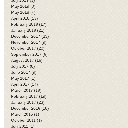
July 2019
(3)
3 posts
May 2019
(3)
3 posts
May 2018
(4)
4 posts
April 2018
(13)
13 posts
February 2018
(17)
17 posts
January 2018
(21)
21 posts
December 2017
(23)
23 posts
November 2017
(9)
9 posts
October 2017
(20)
20 posts
September 2017
(5)
5 posts
August 2017
(16)
16 posts
July 2017
(8)
8 posts
June 2017
(9)
9 posts
May 2017
(1)
1 post
April 2017
(14)
14 posts
March 2017
(18)
18 posts
February 2017
(19)
19 posts
January 2017
(23)
23 posts
December 2016
(18)
18 posts
March 2016
(1)
1 post
October 2011
(1)
1 post
July 2011
(1)
1 post