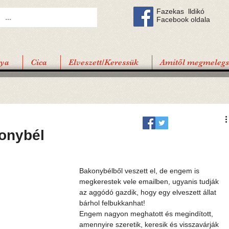
Fazekas lldikó
Facebook oldala
tya
Cica
Elveszett/Keressük
Amitől megmelegsz
onybél
Bakonybélből veszett el, de engem is 
megkerestek vele emailben, ugyanis tudják 
az aggódó gazdik, hogy egy elveszett állat 
bárhol felbukkanhat!
Engem nagyon meghatott és megindított, 
amennyire szeretik, keresik és visszavárják 