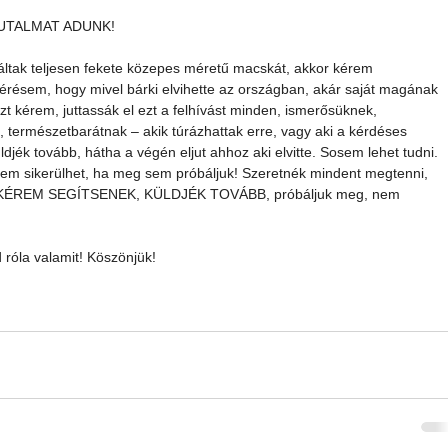
UTALMAT ADUNK!
áltak teljesen fekete közepes méretű macskát, akkor kérem 
kérésem, hogy mivel bárki elvihette az országban, akár saját magának 
zt kérem, juttassák el ezt a felhívást minden, ismerősüknek, 
, természetbarátnak – akik túrázhattak erre, vagy aki a kérdéses 
ldjék tovább, hátha a végén eljut ahhoz aki elvitte. Sosem lehet tudni. 
em sikerülhet, ha meg sem próbáljuk! Szeretnék mindent megtenni, 
rt KÉREM SEGÍTSENEK, KÜLDJÉK TOVÁBB, próbáljuk meg, nem 
d róla valamit! Köszönjük!