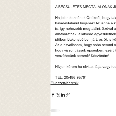
A BECSÜLETES MEGTALÁLÓNAK J
Ha jelentkeznének Önöknél, hogy tal
haladéktalanul hívjanak! Az lenne a 
is, így nehezebb megtalálni. Szóval a
állatbarátnak, állatvédő egyesületnek
időben Bakonybélben járt, és ők is kü
Az a hitvallásom, hogy soha semmi n
hogy viszontlássuk épségben, ezé
veszíthetünk semmit! Köszönöm!
Hívjon kérem ha elvitte, látja vagy tu
TEL: 20/486-9576"
Elveszett/Keresik