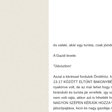
és valaki, akár egy turista, csak jóindu
A Gazdi levele:
"Üdvözlöm!
Azzal a kéréssel fordulok Önök
13-17 KÖZÖTT ELTŰNT BAKONYBÉLBŐL
nyakörve volt, de az már lehet hogy n
kiránduló és turista jár errefelé, így
nem volt rajta, akkor azt is hihet
NAGYON SZÉPEN KÉRJÜK HOZZA VISSZ
játszópajtása, kicsi és nagy gazdáj