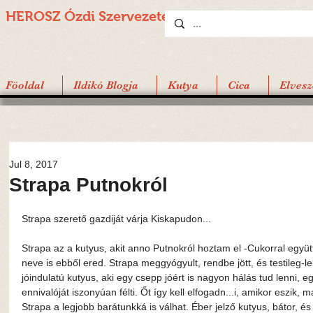
HEROSZ Ózdi
Szervezete
Föoldal
Ildikó Blogja
Kutya
Cica
Elvesz
Jul 8, 2017
Strapa Putnokról
Strapa szerető gazdiját várja Kiskapudon...
Strapa az a kutyus, akit anno Putnokról hoztam el -Cukorral együ
neve is ebből ered. Strapa meggyógyult, rendbe jött, és testileg-l
jóindulatú kutyus, aki egy csepp jóért is nagyon hálás tud lenni, 
ennivalóját iszonyúan félti. Őt így kell elfogadn...i, amikor eszik, m
Strapa a legjobb barátunkká is válhat. Éber jelző kutyus, bátor, 