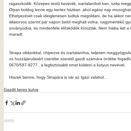
ragaszkodik. Közepes testű keverék, ivartalanított kan, szép megj
Olyan boldog lenne egy kertes házban ,ahol egész nap mozoghat, 
Elhelyezését csak ideiglenesen tudtuk megoldani, de ha akkor ne
állatorvos szerint pár napon belül meghalt volna, nagymértékű gyull
soványodva, és mindenféle élősködők kínozták. Nem hiába lett a ne
maradt.
Strapa oltásokkal, chipezve és ivartalanítva, teljesen meggyógyulv
os hozzájárulásért cserébe szerető gazdi számára örökbe fogadha
0670/597-8277 , a legbiztosabb smst küldeni a kutyus nevével.
Hiszek benne, hogy Strapára is vár az Igazi valahol...
Gazdit keres kutya