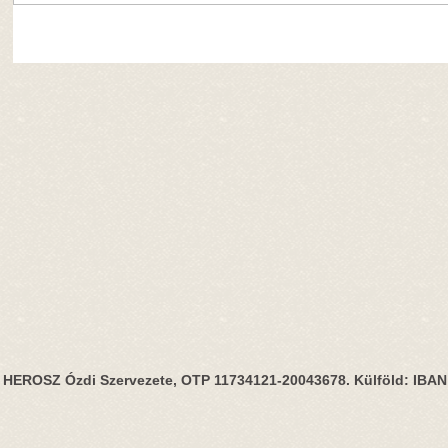
HEROSZ Ózdi Szervezete, OTP 11734121-20043678. Külföld: IBA