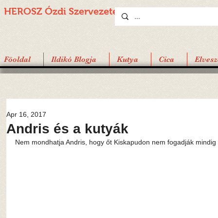
HEROSZ Ózdi
Szervezete
Föoldal
Ildikó Blogja
Kutya
Cica
Elvesz
Apr 16, 2017
Andris és a kutyák
Nem mondhatja Andris, hogy őt Kiskapudon nem fogadják mindig 