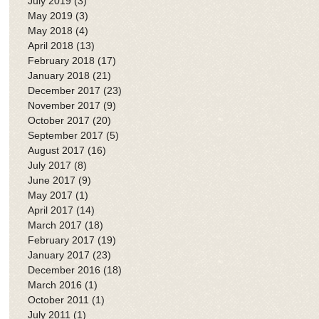
July 2019
(3)
3 posts
May 2019
(3)
3 posts
May 2018
(4)
4 posts
April 2018
(13)
13 posts
February 2018
(17)
17 posts
January 2018
(21)
21 posts
December 2017
(23)
23 posts
November 2017
(9)
9 posts
October 2017
(20)
20 posts
September 2017
(5)
5 posts
August 2017
(16)
16 posts
July 2017
(8)
8 posts
June 2017
(9)
9 posts
May 2017
(1)
1 post
April 2017
(14)
14 posts
March 2017
(18)
18 posts
February 2017
(19)
19 posts
January 2017
(23)
23 posts
December 2016
(18)
18 posts
March 2016
(1)
1 post
October 2011
(1)
1 post
July 2011
(1)
1 post