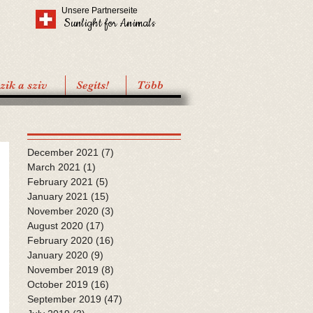
Unsere Partnerseite
Sunlight for Animals
ik a sziv
Segíts!
Több
December 2021
(7)
7 posts
March 2021
(1)
1 post
February 2021
(5)
5 posts
January 2021
(15)
15 posts
November 2020
(3)
3 posts
August 2020
(17)
17 posts
February 2020
(16)
16 posts
January 2020
(9)
9 posts
November 2019
(8)
8 posts
October 2019
(16)
16 posts
September 2019
(47)
47 posts