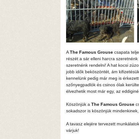
A 
The Famous Grouse
 csapata telj
részét a sár elleni harcra szeretnénk
szeretnénk rendelni! A hat kocsi zúzo
jobb idők beköszöntét, ám kifizetésük
kennelünk pedig már meg is érkezett
szőnyegpadlók és csinos ólak kerülte
élvezhetik most már egy, az eddigin
Köszönjük a 
The Famous Grouse
 c
sokadszor is köszönjük mindenkinek, a
A tavasz elejére tervezett munkálato
várjuk! 