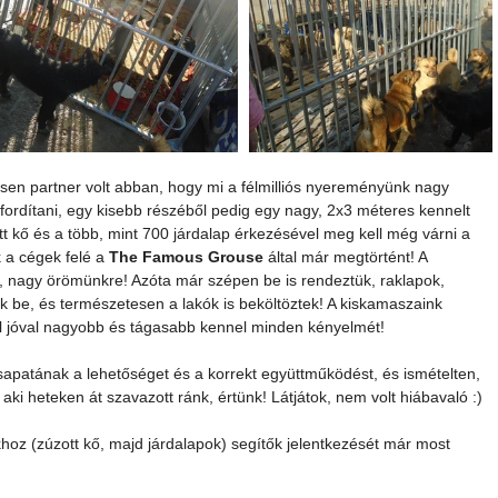
esen partner volt abban, hogy mi a félmilliós nyereményünk nagy 
 fordítani, egy kisebb részéből pedig egy nagy, 2x3 méteres kennelt 
tt kő és a több, mint 700 járdalap érkezésével meg kell még várni a 
 a cégek felé a 
The Famous Grouse
 által már megtörtént! A 
, nagy örömünkre! Azóta már szépen be is rendeztük, raklapok, 
k be, és természetesen a lakók is beköltöztek! A kiskamaszaink 
él jóval nagyobb és tágasabb kennel minden kényelmét! 
sapatának a lehetőséget és a korrekt együttműködést, és ismételten, 
ki heteken át szavazott ránk, értünk! Látjátok, nem volt hiábavaló :) 
khoz (zúzott kő, majd járdalapok) segítők jelentkezését már most 