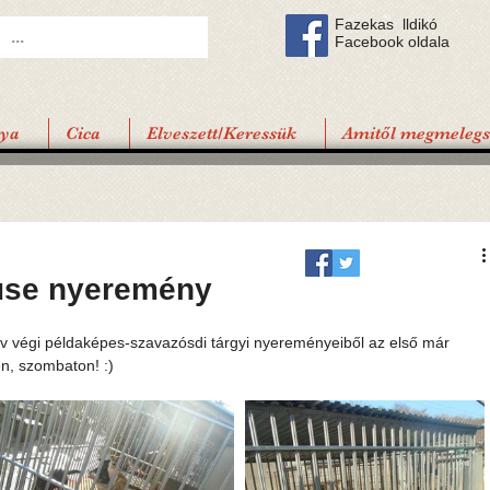
Fazekas lldikó
Facebook oldala
tya
Cica
Elveszett/Keressük
Amitől megmelegsz
use nyeremény
v végi példaképes-szavazósdi tárgyi nyereményeiből az első már 
n, szombaton! :) 