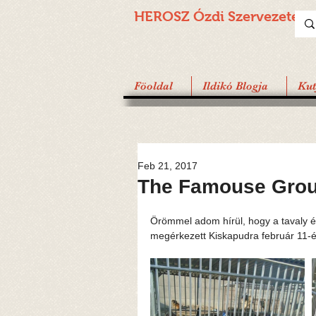
HEROSZ Ózdi
Szervezete
Föoldal
Ildikó Blogja
Ku
Feb 21, 2017
The Famouse Gro
Örömmel adom hírül, hogy a tavaly é
megérkezett Kiskapudra február 11-é