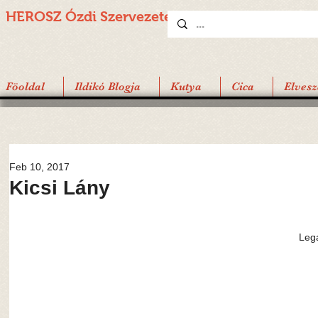
HEROSZ Ózdi
Szervezete
Föoldal
Ildikó Blogja
Kutya
Cica
Elvesz
Feb 10, 2017
Kicsi Lány
Leg