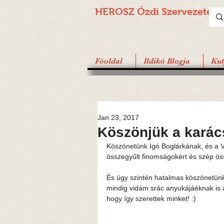
HEROSZ Ózdi
Szervezete
Föoldal
Ildikó Blogja
Ku
Jan 23, 2017
Köszönjük a kará
Köszönetünk Igó Boglárkának, és a
összegyűlt finomságokért és szép ös
És úgy szintén hatalmas köszönetünk 
mindig vidám srác anyukájáéknak is a
hogy így szerettek minket! :) 