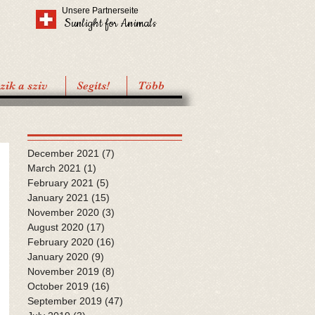
Unsere Partnerseite
Sunlight for Animals
ik a sziv
Segíts!
Több
December 2021
(7)
7 posts
March 2021
(1)
1 post
February 2021
(5)
5 posts
January 2021
(15)
15 posts
November 2020
(3)
3 posts
August 2020
(17)
17 posts
February 2020
(16)
16 posts
January 2020
(9)
9 posts
November 2019
(8)
8 posts
October 2019
(16)
16 posts
September 2019
(47)
47 posts