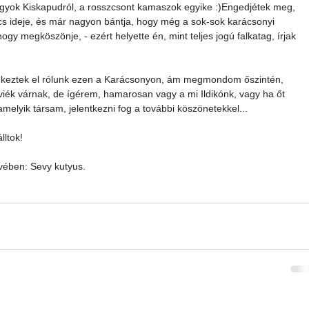
gyok Kiskapudról, a rosszcsont kamaszok egyike :)Engedjétek meg, 
cs ideje, és már nagyon bántja, hogy még a sok-sok karácsonyi 
ogy megköszönje, - ezért helyette én, mint teljes jogú falkatag, írjak 
dkeztek el rólunk ezen a Karácsonyon, ám megmondom őszintén, 
iék várnak, de ígérem, hamarosan vagy a mi Ildikónk, vagy ha őt 
melyik társam, jelentkezni fog a további köszönetekkel...
lltok!
evében: Sevy kutyus.