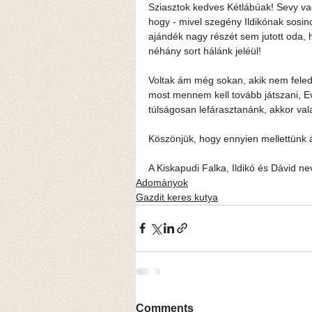
Sziasztok kedves Kétlábúak! Sevy va
hogy - mivel szegény Ildikónak sosin
ajándék nagy részét sem jutott oda, h
néhány sort hálánk jeléül!
Voltak ám még sokan, akik nem fele
most mennem kell tovább játszani, Ev
túlságosan lefárasztanánk, akkor vala
Köszönjük, hogy ennyien mellettünk á
A Kiskapudi Falka, Ildikó és Dávid n
Adományok
Gazdit keres kutya
Comments