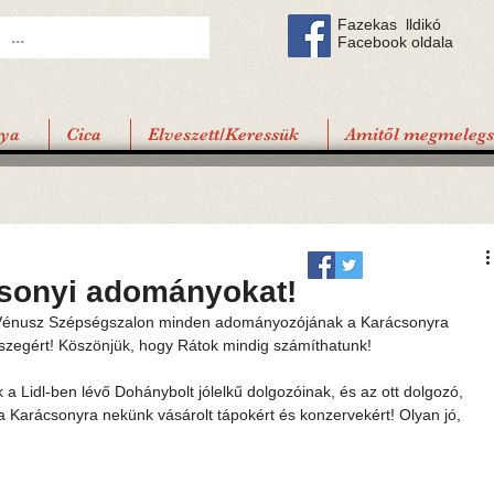
Fazekas lldikó
Facebook oldala
tya
Cica
Elveszett/Keressük
Amitől megmelegsz
csonyi adományokat!
 Vénusz Szépségszalon minden adományozójának a Karácsonyra 
szegért! Köszönjük, hogy Rátok mindig számíthatunk!
a Lidl-ben lévő Dohánybolt jólelkű dolgozóinak, és az ott dolgozó, 
 Karácsonyra nekünk vásárolt tápokért és konzervekért! Olyan jó, 