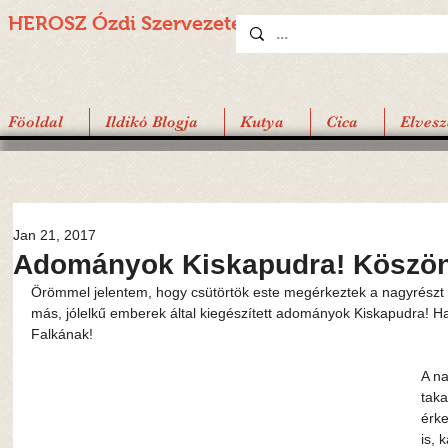
HEROSZ Ózdi
Szervezete
Föoldal
Ildikó Blogja
Kutya
Cica
Elvesz
Jan 21, 2017
Adományok Kiskapudra! Köszön
Örömmel jelentem, hogy csütörtök este megérkeztek a nagyrészt Ko
más, jólelkű emberek által kiegészített adományok Kiskapudra! H
Falkának!
A n
taka
érke
is, 