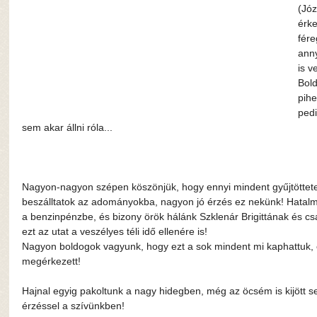
(Józ
érke
fére
anny
is v
Bold
pihe
pedi
sem akar állni róla...
Nagyon-nagyon szépen köszönjük, hogy ennyi mindent gyűjtöttete
beszálltatok az adományokba, nagyon jó érzés ez nekünk! Hatalm
a benzinpénzbe, és bizony örök hálánk Szklenár Brigittának és csa
ezt az utat a veszélyes téli idő ellenére is!
Nagyon boldogok vagyunk, hogy ezt a sok mindent mi kaphattuk, 
megérkezett!
Hajnal egyig pakoltunk a nagy hidegben, még az öcsém is kijött se
érzéssel a szívünkben!