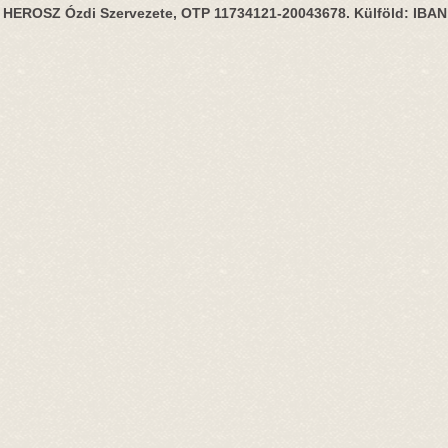
HEROSZ Ózdi Szervezete, OTP 11734121-20043678. Külföld: IBA