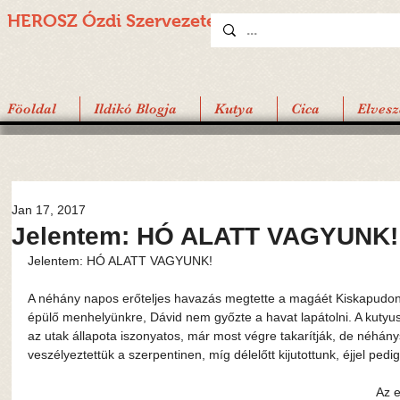
HEROSZ Ózdi
Szervezete
Föoldal
Ildikó Blogja
Kutya
Cica
Elvesz
Jan 17, 2017
Jelentem: HÓ ALATT VAGYUNK!
Jelentem: HÓ ALATT VAGYUNK!
A néhány napos erőteljes havazás megtette a magáét Kiskapudon 
épülő menhelyünkre, Dávid nem győzte a havat lapátolni. A kutyus
az utak állapota iszonyatos, már most végre takarítják, de néhány
veszélyeztettük a szerpentinen, míg délelőtt kijutottunk, éjjel pedi
Az e