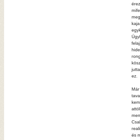
érez
mife
megl
kaja
egyk
Úgy
fela
hide
rong
kösz
jutt
ez.
Már 
tava
kem
attó
men
Csak
real
és m