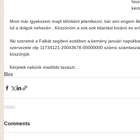
hisz
kért
Most már igyekszem majd időnként jelentkezni, bár ami engem ill
túl a dolgok nehezén...Köszönöm a sok-sok kitartást kívánó és erő
Aki szeretné a Falkát segíteni ezekben a kemény januári napokban
szervezete otp 11734121-20043678-00000000 számú számlaszámán
köszönjük.
Kérjetek nekünk mielőbbi tavaszt...
Blog
Comments