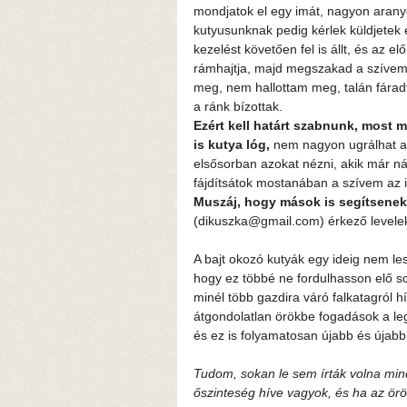
mondjatok el egy imát, nagyon aranyos
kutyusunknak pedig kérlek küldjetek 
kezelést követően fel is állt, és az e
rámhajtja, majd megszakad a szívem,
meg, nem hallottam meg, talán fárad
a ránk bízottak.
Ezért kell határt szabnunk, most 
is kutya lóg, 
nem nagyon ugrálhat a
elsősorban azokat nézni, akik már n
fájdítsátok mostanában a szívem az itt
Muszáj, hogy mások is segítsenek
(dikuszka@gmail.com) érkező levele
A bajt okozó kutyák egy ideig nem le
hogy ez többé ne fordulhasson elő s
minél több gazdira váró falkatagról h
átgondolatlan örökbe fogadások a leg
és ez is folyamatosan újabb és újabb h
Tudom, sokan le sem írták volna min
őszinteség híve vagyok, és ha az ör