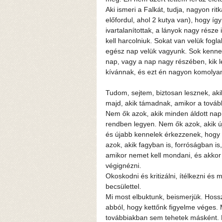
Aki ismeri a Falkát, tudja, nagyon ri
előfordul, ahol 2 kutya van), hogy íg
ivartalanítottak, a lányok nagy része
kell harcolniuk. Sokat van velük fo
egész nap velük vagyunk. Sok kennel
nap, vagy a nap nagy részében, kik l
kívánnak, és ezt én nagyon komolyan
Tudom, sejtem, biztosan lesznek, ak
majd, akik támadnak, amikor a tová
Nem ők azok, akik minden áldott nap,
rendben legyen. Nem ők azok, akik ú
és újabb kennelek érkezzenek, hogy
azok, akik fagyban is, forróságban is
amikor nemet kell mondani, és akkor
végignézni.
Okoskodni és kritizálni, ítélkezni és 
becsülettel.
Mi most elbuktunk, beismerjük. Hosszú
abból, hogy kettőnk figyelme véges.
továbbiakban sem tehetek másként. M