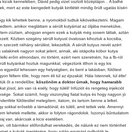
a kicsik kennelében, Dávid pedig vizet osztott középtájon... A balhé 
k, mert az este kiengedett kutyák kintlétét mindig őrült ugatás kíséri 
ogy kik lehettek benne, a nyomokból tudtuk kikövetkeztetni. Magam 
kedtem, amikor megláttam a sérült kutyámat az óljába menekülve, 
örtem-zúztam, ahogyan engem ezek a kutyák még sosem láttak, aztán 
ezett. Közben szegény sérült kutyust óvatosan kihoztuk a kocsiba, 
 szerzett néhány sérülést, lekezeltük. A sérült kutyus nevét azért 
 valakinek nagyon sokat jelent, annak, aki istápolta kóbor kutya 
lelki erőm elmondani, mi történt, ezért nem szeretném, ha a fb-ról 
érült kutyánkat hoztuk magunkkal, végeztünk itthon is egy kis 
s egyedül lehessen egy helységben, és bent a lakásban, fűtőtest 
gyon féltem tőle, hogy nem éli túl az éjszakát. Hála Istennek, túl élte! 
tük őt a rendelőbe, 
köszönöm a doktor úrnak, hogy hamarabb 
kat jósol, ám van rá esély, hogy túléli! Infúziót és rengeteg injekciót 
ksége. Sokat számít, hogy viszonylag fiatal kutya és hogy nagyon jó 
ndenféle fűtőtesttel melegítem, itatom, és tartom benne a lelket. 
gy sokkal erősebb a támadóinál, és túléli, amit tettek vele. Amennyi 
 nem lehetek mellette, akkor is folyton rágondolok. Iszonyú bűntudatom 
aj van, akárcsak a kicsi esetében.
an, ott bármikor előfordulhat verekedés, de nálunk ez nem történhet 
emet a kutyák mentésére, hogy aztán egymást gyilkolják le.