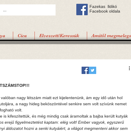
Fazekas lldikó
Facebook oldala
tya
Cica
Elveszett/Keressük
Amitől megmelegsz
ÉTSZÁMSTOP!!!
 valóban nagy létszám miatt ezt kijelentenünk, ám egy idő után hol 
st utoljára, a nagy hideg beköszöntével senkire sem volt szívünk nemet 
fogható volt.
 is kifeszítettük, és még mindig csak áramoltak a bajba került kutyák 
os erejű figyelmeztetést kaptam: elég volt! Ember vagyok, egyszerű 
nyi áldozatot hozni a senki kutyáiért, a világot megmenteni akkor sem 