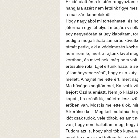
Ez idő alatt én a kifutón rongyoztam 
hangjára azért nem lettünk figyelmese
a már zárt kennelekből.
Hogy nagyjából mi történhetett, és h
jóformán egy tébolyult módjára visel
egy negyedórán át úgy kiabáltam, t
pedig a megállíthatatlan sírás követk
társát pedig, aki a védelmezés közben
nem írom le, mert ő rajtunk kívül még
korában, és mivel neki még nem volt 
értesülne róla. Éjjel értünk haza, a s
„állományrendezést”, hogy ez a kutyu
mellett. A hajnal mellette ért, mert na
Ma hűséges segítőmmel, Katival levit
bejött Ózdra emiatt.
 Nem jó kilátáso
kapott, ha erősödik, műtétre lesz szü
erőben van. Most is mellette ülök, mi
Sikerülnie kell. Meg kell mutatnia, ho
időt csak tudok, vele töltök, és amit
van, hogy nem hallottam meg, hogy b
Tudom azt is, hogy ahol több kutya v
meg! Én nem azért tettem fel az élet