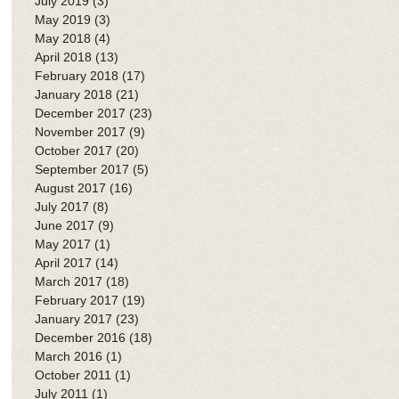
July 2019
(3)
3 posts
May 2019
(3)
3 posts
May 2018
(4)
4 posts
April 2018
(13)
13 posts
February 2018
(17)
17 posts
January 2018
(21)
21 posts
December 2017
(23)
23 posts
November 2017
(9)
9 posts
October 2017
(20)
20 posts
September 2017
(5)
5 posts
August 2017
(16)
16 posts
July 2017
(8)
8 posts
June 2017
(9)
9 posts
May 2017
(1)
1 post
April 2017
(14)
14 posts
March 2017
(18)
18 posts
February 2017
(19)
19 posts
January 2017
(23)
23 posts
December 2016
(18)
18 posts
March 2016
(1)
1 post
October 2011
(1)
1 post
July 2011
(1)
1 post