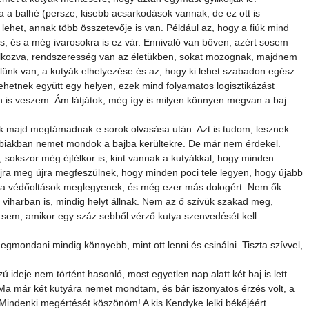
tka a balhé (persze, kisebb acsarkodások vannak, de ez ott is 
y lehet, annak több összetevője is van. Például az, hogy a fiúk mind 
 is, és a még ivarosokra is ez vár. Ennivaló van bőven, azért sosem 
glalkozva, rendszeresség van az életükben, sokat mozognak, majdnem 
ünk van, a kutyák elhelyezése és az, hogy ki lehet szabadon egész 
ehetnek együtt egy helyen, ezek mind folyamatos logisztikázást 
 is veszem. Ám látjátok, még így is milyen könnyen megvan a baj...
ik majd megtámadnak e sorok olvasása után. Azt is tudom, lesznek 
bbiakban nemet mondok a bajba kerültekre. De már nem érdekel. 
 sokszor még éjfélkor is, kint vannak a kutyákkal, hogy minden 
jra meg újra megfeszülnek, hogy minden poci tele legyen, hogy újabb 
 a védőoltások meglegyenek, és még ezer más dologért. Nem ők 
, viharban is, mindig helyt állnak. Nem az ő szívük szakad meg, 
 sem, amikor egy száz sebből vérző kutya szenvedését kell 
megmondani mindig könnyebb, mint ott lenni és csinálni. Tiszta szívvel, 
 ideje nem történt hasonló, most egyetlen nap alatt két baj is lett 
 Ma már két kutyára nemet mondtam, és bár iszonyatos érzés volt, a 
indenki megértését köszönöm! A kis Kendyke lelki békéjéért 