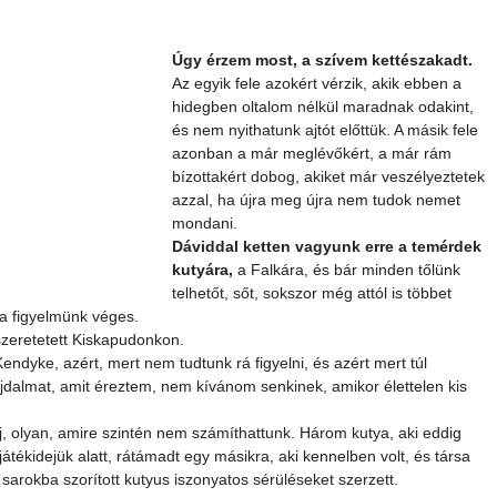
Úgy érzem most, a szívem kettészakadt.
Az egyik fele azokért vérzik, akik ebben a 
hidegben oltalom nélkül maradnak odakint, 
és nem nyithatunk ajtót előttük. A másik fele 
azonban a már meglévőkért, a már rám 
bízottakért dobog, akiket már veszélyeztetek 
azzal, ha újra meg újra nem tudok nemet 
mondani.
Dáviddal ketten vagyunk erre a temérdek 
kutyára,
 a Falkára, és bár minden tőlünk 
telhetőt, sőt, sokszor még attól is többet 
 a figyelmünk véges.
 szeretetett Kiskapudonkon.
endyke, azért, mert nem tudtunk rá figyelni, és azért mert túl 
A fájdalmat, amit éreztem, nem kívánom senkinek, amikor élettelen kis 
j, olyan, amire szintén nem számíthattunk. Három kutya, aki eddig 
tékidejük alatt, rátámadt egy másikra, aki kennelben volt, és társa 
sarokba szorított kutyus iszonyatos sérüléseket szerzett.