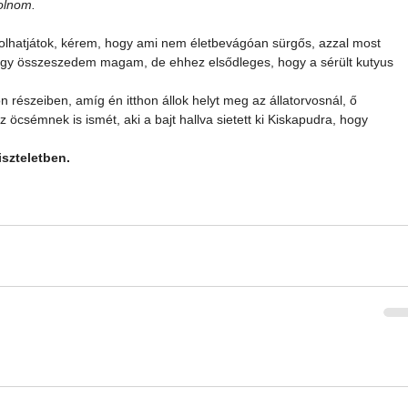
kolnom.
lhatjátok, kérem, hogy ami nem életbevágóan sürgős, azzal most 
ogy összeszedem magam, de ehhez elsődleges, hogy a sérült kutyus 
észeiben, amíg én itthon állok helyt meg az állatorvosnál, ő 
az öcsémnek is ismét, aki a bajt hallva sietett ki Kiskapudra, hogy 
iszteletben.