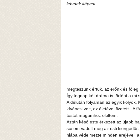
lehetek képes!
megteszünk értük, az erőnk és főleg
Így tegnap két dráma is történt a mi
A délután folyamán az egyik kölyök, K
kíváncsi volt, az életével fizetett...
testét magamhoz öleltem.
Aztán késő este érkezett az újabb ba
sosem vadult meg az esti kiengedős já
hiába védelmezte minden erejével, a 