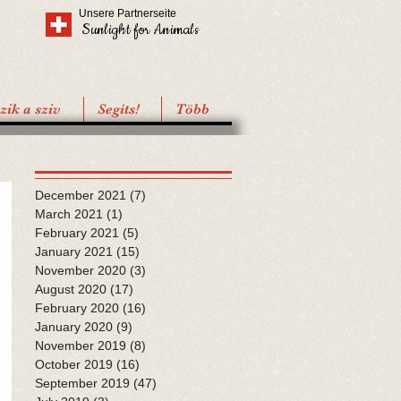
Unsere Partnerseite
Sunlight for Animals
ik a sziv
Segíts!
Több
December 2021
(7)
7 posts
March 2021
(1)
1 post
February 2021
(5)
5 posts
January 2021
(15)
15 posts
November 2020
(3)
3 posts
August 2020
(17)
17 posts
February 2020
(16)
16 posts
January 2020
(9)
9 posts
November 2019
(8)
8 posts
October 2019
(16)
16 posts
September 2019
(47)
47 posts