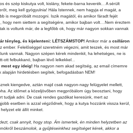
 és szép kiskutya volt, kislány, fekete-barna keverék... A sérült 
erőt, meg kell gyógyulnia! Hála Istennek, nem hagyja el magát, a 
lőbb is megpróbált mozogni. Iszik magától, és amikor fáradt fejét 
 hogy nem siettem a segítségére, amikor bajban volt....Nem éreztem 
tak is voltunk már, de a legfőbb ok, hogy már nagyon sokkan vannak 
már tényleg, és kijelenteni: LÉTSZÁMSTOP!
 Amikor már a 
csilláron 
z ember. Felelőséggel szeretném végezni, amit teszek, és most már 
álunk vannak. Nagyon szépen kérek mindenkit, ha lehetséges, ne is 
-ott felbukkanó, bajban lévő lelkekkel...
 most egy ideig!
 Ha nagyon nem akad segítség, az email címemre 
k alapján hirdetésben segítek, befogadásban NEM!
sznek kiengedve, aztán majd csak nagyon-nagy felügyelet mellett, 
oha. Az időmet a közeljövőben megpróbálom úgy beosztani, hogy 
írt tudjak adni. De csak rendes gazdikat keresünk, mert az 
jobb esetben is azzal végződnek, hogy a kutya hozzánk vissza kerül, 
elyzet elé állít minket.
dezt, csak annyit, hogy stop. Ám ismertek, én minden helyzetben az 
ömökről beszámolok, a gyűjtéseinkhez segítséget kérek, akkor a 