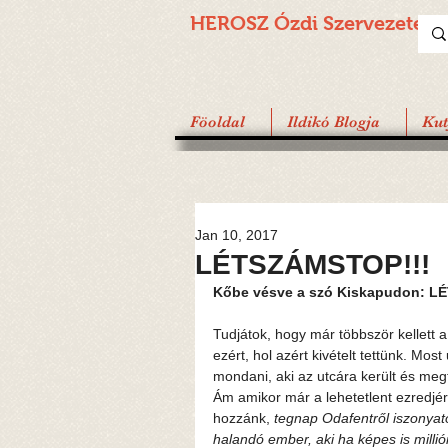
HEROSZ Ózdi
Szervezete
Föoldal
Ildikó Blogja
Ku
Jan 10, 2017
LÉTSZÁMSTOP!!!
Kőbe vésve a szó Kiskapudon: L
Tudjátok, hogy már többször kellett a
ezért, hol azért kivételt tettünk. Mo
mondani, aki az utcára került és meg
Ám amikor már a lehetetlent ezredjére
hozzánk, 
tegnap Odafentről iszonyat
halandó ember, aki ha képes is millió