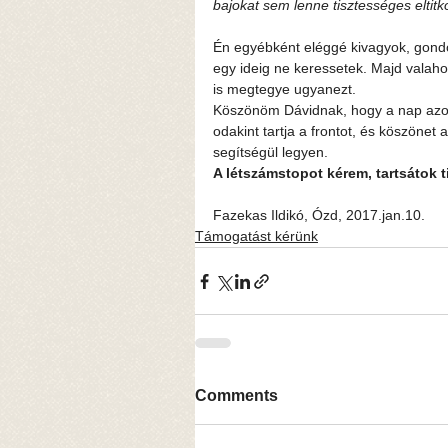
bajokat sem lenne tisztességes eltit
Én egyébként eléggé kivagyok, gondo
egy ideig ne keressetek. Majd valah
is megtegye ugyanezt.
Köszönöm Dávidnak, hogy a nap azon r
odakint tartja a frontot, és köszönet 
segítségül legyen.
A létszámstopot kérem, tartsátok t
Fazekas Ildikó, Ózd, 2017.jan.10.
Támogatást kérünk
Comments