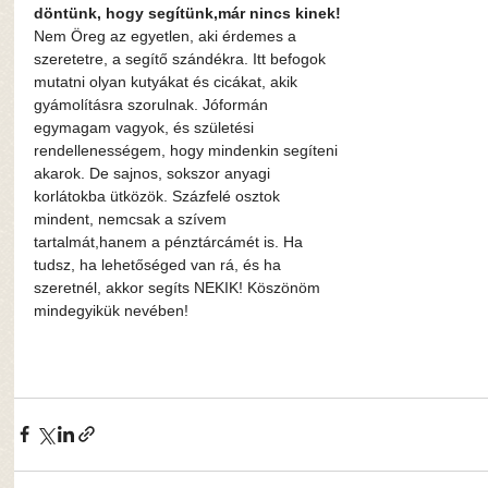
döntünk, hogy segítünk,már nincs kinek! 
Nem Öreg az egyetlen, aki érdemes a 
szeretetre, a segítő szándékra. Itt befogok 
mutatni olyan kutyákat és cicákat, akik 
gyámolításra szorulnak. Jóformán 
egymagam vagyok, és születési 
rendellenességem, hogy mindenkin segíteni 
akarok. De sajnos, sokszor anyagi 
korlátokba ütközök. Százfelé osztok 
mindent, nemcsak a szívem 
tartalmát,hanem a pénztárcámét is. Ha 
tudsz, ha lehetőséged van rá, és ha 
szeretnél, akkor segíts NEKIK! Köszönöm 
mindegyikük nevében!