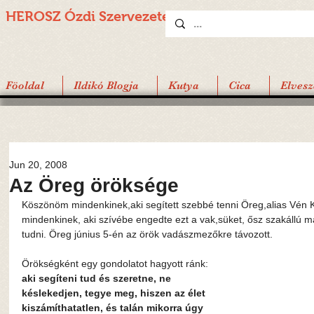
HEROSZ Ózdi
Szervezete
Föoldal
Ildikó Blogja
Kutya
Cica
Elvesz
Jun 20, 2008
Az Öreg öröksége
Köszönöm mindenkinek,aki segített szebbé tenni Öreg,alias Vén K
mindenkinek, aki szívébe engedte ezt a vak,süket, ősz szakállú m
tudni. Öreg június 5-én az örök vadászmezőkre távozott.
Örökségként egy gondolatot hagyott ránk:
aki segíteni tud és szeretne, ne 
késlekedjen, tegye meg, hiszen az élet 
kiszámíthatatlen, és talán mikorra úgy 